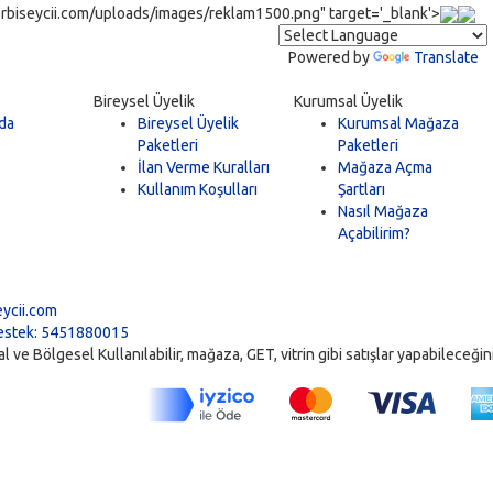
rbiseycii.com/uploads/images/reklam1500.png" target='_blank'>
Powered by
Translate
Bireysel Üyelik
Kurumsal Üyelik
da
Bireysel Üyelik
Kurumsal Mağaza
Paketleri
Paketleri
İlan Verme Kuralları
Mağaza Açma
Kullanım Koşulları
Şartları
Nasıl Mağaza
Açabilirim?
5
ycii.com
stek: 5451880015
ve Bölgesel Kullanılabilir, mağaza, GET, vitrin gibi satışlar yapabileceğiniz