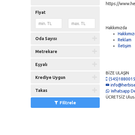
https://www.he
Fiyat
Hakkımızda
Hakkımız
Oda Sayısı
Reklam
İletişim
Metrekare
Eşyalı
BİZE ULAŞIN
Krediye Uygun
(545)188001
info@herbise
Takas
Whatsapp De
ÜCRETSİZ Ulusal 
Filtrele