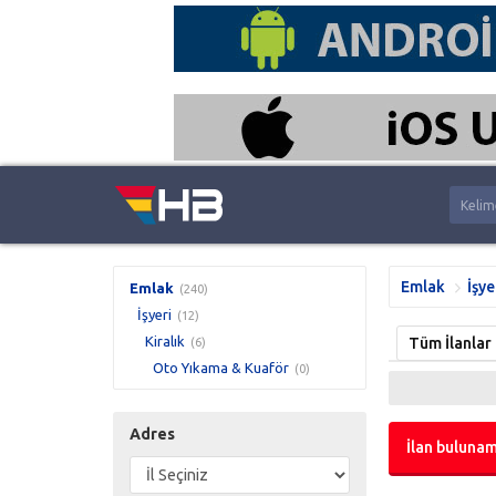
Emlak
İşye
Emlak
(240)
İşyeri
(12)
Kiralık
Tüm İlanlar
(6)
Oto Yıkama & Kuaför
(0)
Adres
İlan bulunam