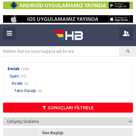
Emlak
(240)
İşyeri
(12)
Kiralık
(6)
Taksi Durağı
(0)
SONUÇLARI FİLTRELE
İlan Başlığı