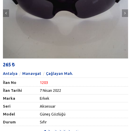
265
Antalya
Manavgat
Çağlayan Mah.
İlan No
1203
İlan Tarihi
7 Nisan 2022
Marka
Erkek
Seri
Aksesuar
Model
Güneş Gözlüğü
Durum
Sıfır