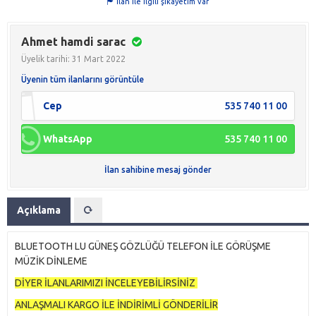
İlan ile ilgili şikayetim var
Ahmet hamdi sarac
Üyelik tarihi: 31 Mart 2022
Üyenin tüm ilanlarını görüntüle
Cep
535 740 11 00
WhatsApp
535 740 11 00
İlan sahibine mesaj gönder
Açıklama
BLUETOOTH LU GÜNEŞ GÖZLÜĞÜ TELEFON İLE GÖRÜŞME
MÜZİK DİNLEME
DİYER İLANLARIMIZI İNCELEYEBİLİRSİNİZ
ANLAŞMALI KARGO İLE İNDİRİMLİ GÖNDERİLİR