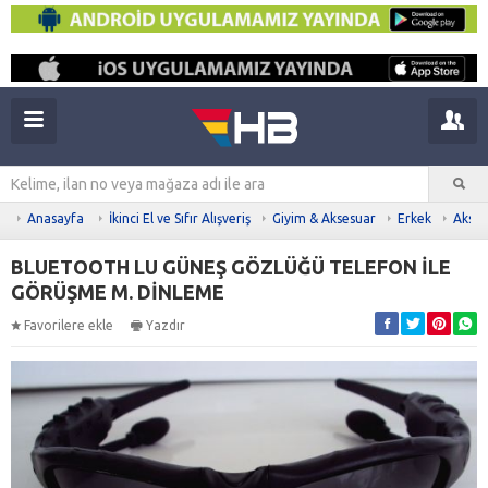
Anasayfa
İkinci El ve Sıfır Alışveriş
Giyim & Aksesuar
Erkek
Akses
BLUETOOTH LU GÜNEŞ GÖZLÜĞÜ TELEFON İLE
GÖRÜŞME M. DİNLEME
Favorilere ekle
Yazdır