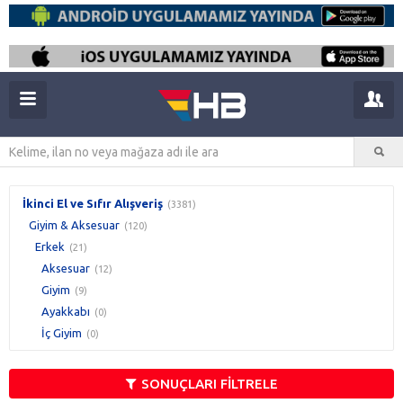
İkinci El ve Sıfır Alışveriş
(3381)
Giyim & Aksesuar
(120)
Erkek
(21)
Aksesuar
(12)
Giyim
(9)
Ayakkabı
(0)
İç Giyim
(0)
SONUÇLARI FİLTRELE