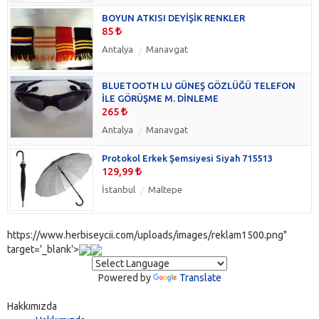
BOYUN ATKISI DEYİŞİK RENKLER
85
Antalya
Manavgat
BLUETOOTH LU GÜNEŞ GÖZLÜĞÜ TELEFON
İLE GÖRÜŞME M. DİNLEME
265
Antalya
Manavgat
Protokol Erkek Şemsiyesi Siyah 715513
129,99
İstanbul
Maltepe
https://www.herbiseycii.com/uploads/images/reklam1500.png"
target='_blank'>
Powered by
Translate
Hakkımızda