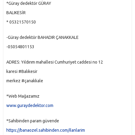
*Güray dedektör GÜRAY 
BALIKESİR 
* 05321570150
-Güray dedektör BAHADIR ÇANAKKALE
-05054801153
ADRES: Yıldırım mahallesi Cumhuriyet caddesi no 12
karesi 
#Balıkesir
merkez 
#çanakkale
*Web Mağazamız
www.guraydedektor.com
*Sahibinden param güvende
https://banaozel.sahibinden.com/ilanlarim