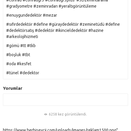
#conrad
#conradgr3
#conradgr3plus
#3Dzemintarama
#gradyometre
#zeminradarı
#yeraltıgörüntüleme
#enuygundedektör
#mezar
#sıfırdedektör
#define
#güraydedektör
#zeminetüdü
#define
#dedektörsatış
#dedektör
#ikincieldedektör
#hazine
#arkeolojihizmeti
#gömü
#tt
#tkb
#boşluk
#tbt
#oda
#kesfet
#tünel
#dedektor
Yorumlar
6258 kez görüntülendi.
https://www.herbiseycii.com/uploads/images/reklam1500.png"