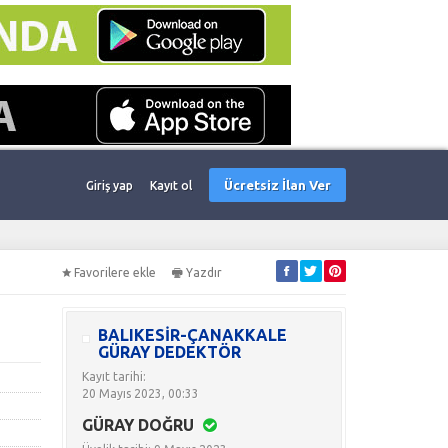
Ücretsiz İlan Ver
Giriş yap
Kayıt ol
Favorilere ekle
Yazdır
BALIKESİR-ÇANAKKALE
GÜRAY DEDEKTÖR
Kayıt tarihi:
20 Mayıs 2023, 00:33
GÜRAY DOĞRU