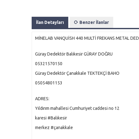
İlan Detayları
Benzer İlanlar
MİNELAB VANQUİSH 440 MULTİ FREKANS METAL DE
Güray Dedektör Balıkesir GÜRAY DOĞRU
05321570150
Güray Dedektör Çanakkale TEKTEKÇİ BAHO
05054801153
ADRES:
Yıldırım mahallesi Cumhuriyet caddesi no 12
karesi #Balıkesir
merkez #çanakkale