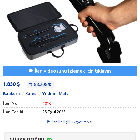
İlan videosunu izlemek için tıklayın
1.850
88.208
Balıkesir
Karesi
Yıldırım Mah.
İlan No
4016
İlan Tarihi
23 Eylül 2025
İlan ile ilgili şikayetim var
GÜRAY DOĞRU