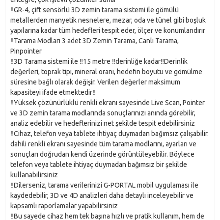
‼️GR-4, çift sensörlü 3D zemin tarama sistemi ile gömülü
metallerden manyetik nesnelere, mezar, oda ve tünel gibi boşluk
yapılarına kadar tüm hedefleri tespit eder, ölçer ve konumlandırır
‼️Tarama Modları 3 adet 3D Zemin Tarama, Canlı Tarama,
Pinpointer
‼️3D Tarama sistemi ile ‼️15 metre ‼️derinliğe kadar‼️Derinlik
değerleri, toprak tipi, mineral oranı, hedefin boyutu ve gömülme
süresine bağlı olarak değişir. Verilen değerler maksimum
kapasiteyi ifade etmektedir‼️
‼️Yüksek çözünürlüklü renkli ekranı sayesinde Live Scan, Pointer
ve 3D zemin tarama modlarında sonuçlarınızı anında görebilir,
analiz edebilir ve hedeflerinizi net şekilde tespit edebilirsiniz
‼️Cihaz, telefon veya tablete ihtiyaç duymadan bağımsız çalışabilir.
dahili renkli ekranı sayesinde tüm tarama modlarını, ayarları ve
sonuçları doğrudan kendi üzerinde görüntüleyebilir. Böylece
telefon veya tablete ihtiyaç duymadan bağımsız bir şekilde
kullanabilirsiniz
‼️Dilerseniz, tarama verilerinizi G-PORTAL mobil uygulaması ile
kaydedebilir, 3D ve 4D analizleri daha detaylı inceleyebilir ve
kapsamlı raporlamalar yapabilirsiniz
‼️Bu sayede cihaz hem tek başına hızlı ve pratik kullanım, hem de