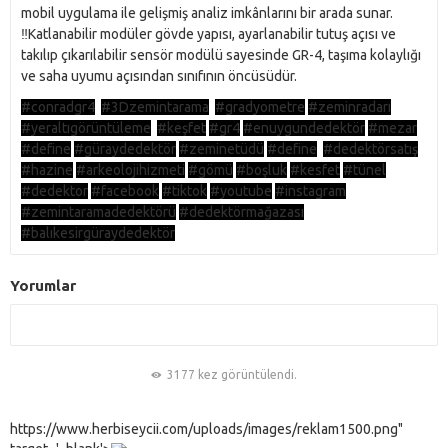
mobil uygulama ile gelişmiş analiz imkânlarını bir arada sunar.
‼️Katlanabilir modüler gövde yapısı, ayarlanabilir tutuş açısı ve
takılıp çıkarılabilir sensör modülü sayesinde GR-4, taşıma kolaylığı
ve saha uyumu açısından sınıfının öncüsüdür.
#conradgr4
#3Dzemintarama
#gradyometre
#zeminradarı
#yeraltıgörüntüleme
#keşfet
#gr4
#enuygundedektör
#mezar
#define
#güraydedektör
#zeminetüdü
#define
#dedektörsatış
#hazine
#arkeolojihizmeti
#gömü
#boşluk
#kesfet
#tünel
#dedektor
#facebook
#tiktok
#youtube
#instagram
#zemintaramadedektörü
#dedektörmağazası
#balıkesirgüraydedektör
Yorumlar
3177 kez görüntülendi.
https://www.herbiseycii.com/uploads/images/reklam1500.png"