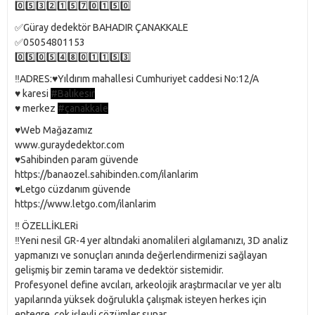
0️⃣5️⃣3️⃣2️⃣1️⃣5️⃣7️⃣0️⃣1️⃣5️⃣0️⃣
✅Güray dedektör BAHADIR ÇANAKKALE
✅05054801153
0️⃣5️⃣0️⃣5️⃣4️⃣8️⃣0️⃣1️⃣1️⃣5️⃣3️⃣
‼️ADRES:♥️Yıldırım mahallesi Cumhuriyet caddesi No:12/A
♥️ karesi
#Balıkesir
♥️ merkez
#çanakkale
♥️Web Mağazamız
www.guraydedektor.com
♥️Sahibinden param güvende
https://banaozel.sahibinden.com/ilanlarim
♥️Letgo cüzdanım güvende
https://www.letgo.com/ilanlarim
‼️ ÖZELLİKLERi
‼️Yeni nesil GR-4 yer altındaki anomalileri algılamanızı, 3D analiz
yapmanızı ve sonuçları anında değerlendirmenizi sağlayan
gelişmiş bir zemin tarama ve dedektör sistemidir.
Profesyonel define avcıları, arkeolojik araştırmacılar ve yer altı
yapılarında yüksek doğrulukla çalışmak isteyen herkes için
entegre, çok işlevli çözümler sunar