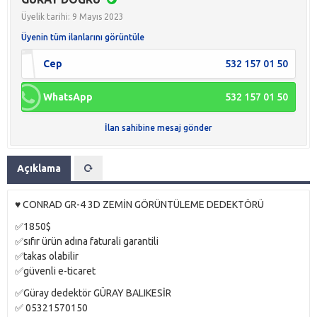
Üyelik tarihi: 9 Mayıs 2023
Üyenin tüm ilanlarını görüntüle
Cep
532 157 01 50
WhatsApp
532 157 01 50
İlan sahibine mesaj gönder
Açıklama
♥️ CONRAD GR-4 3D ZEMİN GÖRÜNTÜLEME DEDEKTÖRÜ
✅1850$
✅sıfır ürün adına faturali garantili
✅takas olabilir
✅güvenli e-ticaret
✅Güray dedektör GÜRAY BALIKESİR
✅ 05321570150