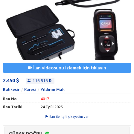
İlan videosunu izlemek için tıklayın
2.450
116.816
Balıkesir
Karesi
Yıldırım Mah.
İlan No
4017
İlan Tarihi
24 Eylül 2025
İlan ile ilgili şikayetim var
GÜRAY DOĞRU