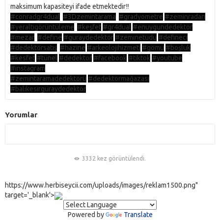
maksimum kapasiteyi ifade etmektedir‼️
#conradgr4dual
#3Dzemintarama
#gradyometre
#zeminradarı
#yeraltıgörüntüleme
#keşfet
#gr4dual
#enuygundedektör
#mezar
#define
#güraydedektör
#zeminetüdü
#defineci
#dedektörsatış
#hazine
#arkeolojihizmeti
#gömü
#boşluk
#kesfet
#tünel
#dedektor
#facebook
#tiktok
#youtube
#instagram
#zemintaramadedektörü
#dedektörmağazası
#balıkesirgüraydedektör
Yorumlar
3332 kez görüntülendi.
https://www.herbiseycii.com/uploads/images/reklam1500.png"
target='_blank'>
Powered by
Translate