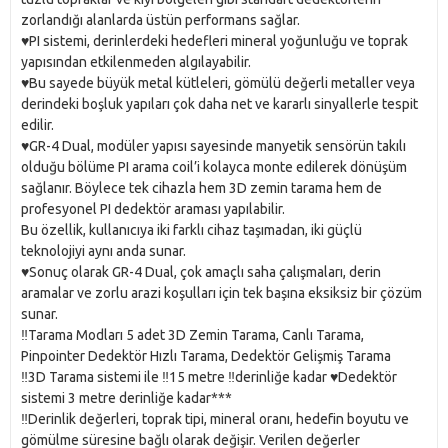
zorlandığı alanlarda üstün performans sağlar.
♥️PI sistemi, derinlerdeki hedefleri mineral yoğunluğu ve toprak
yapısından etkilenmeden algılayabilir.
♥️Bu sayede büyük metal kütleleri, gömülü değerli metaller veya
derindeki boşluk yapıları çok daha net ve kararlı sinyallerle tespit
edilir.
♥️GR-4 Dual, modüler yapısı sayesinde manyetik sensörün takılı
olduğu bölüme PI arama coil’i kolayca monte edilerek dönüşüm
sağlanır. Böylece tek cihazla hem 3D zemin tarama hem de
profesyonel PI dedektör araması yapılabilir.
Bu özellik, kullanıcıya iki farklı cihaz taşımadan, iki güçlü
teknolojiyi aynı anda sunar.
♥️Sonuç olarak GR-4 Dual, çok amaçlı saha çalışmaları, derin
aramalar ve zorlu arazi koşulları için tek başına eksiksiz bir çözüm
sunar.
‼️Tarama Modları 5 adet 3D Zemin Tarama, Canlı Tarama,
Pinpointer Dedektör Hızlı Tarama, Dedektör Gelişmiş Tarama
‼️3D Tarama sistemi ile ‼️15 metre ‼️derinliğe kadar ♥️Dedektör
sistemi 3 metre derinliğe kadar***
‼️Derinlik değerleri, toprak tipi, mineral oranı, hedefin boyutu ve
gömülme süresine bağlı olarak değişir. Verilen değerler