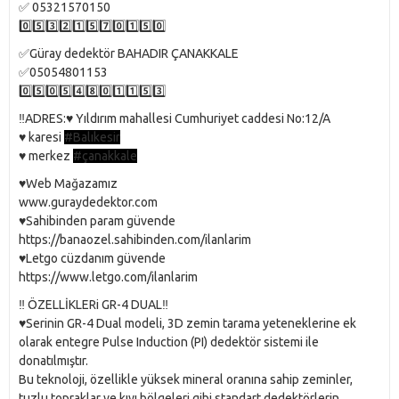
✅ 05321570150
0️⃣5️⃣3️⃣2️⃣1️⃣5️⃣7️⃣0️⃣1️⃣5️⃣0️⃣
✅Güray dedektör BAHADIR ÇANAKKALE
✅05054801153
0️⃣5️⃣0️⃣5️⃣4️⃣8️⃣0️⃣1️⃣1️⃣5️⃣3️⃣
‼️ADRES:♥️ Yıldırım mahallesi Cumhuriyet caddesi No:12/A
♥️ karesi
#Balıkesir
♥️ merkez
#çanakkale
♥️Web Mağazamız
www.guraydedektor.com
♥️Sahibinden param güvende
https://banaozel.sahibinden.com/ilanlarim
♥️Letgo cüzdanım güvende
https://www.letgo.com/ilanlarim
‼️ ÖZELLİKLERi GR-4 DUAL‼️
♥️Serinin GR-4 Dual modeli, 3D zemin tarama yeteneklerine ek
olarak entegre Pulse Induction (PI) dedektör sistemi ile
donatılmıştır.
Bu teknoloji, özellikle yüksek mineral oranına sahip zeminler,
tuzlu topraklar ve kıyı bölgeleri gibi standart dedektörlerin