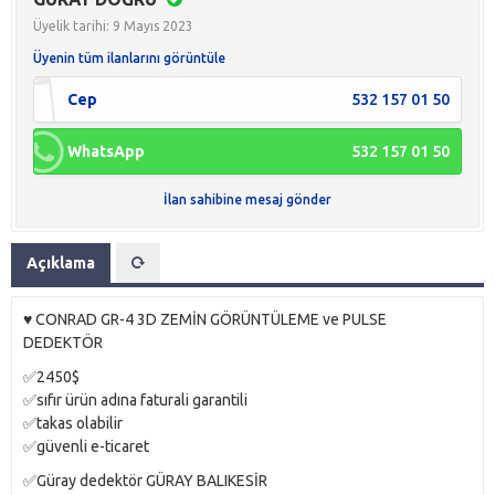
Üyelik tarihi: 9 Mayıs 2023
Üyenin tüm ilanlarını görüntüle
Cep
532 157 01 50
WhatsApp
532 157 01 50
İlan sahibine mesaj gönder
Açıklama
♥️ CONRAD GR-4 3D ZEMİN GÖRÜNTÜLEME ve PULSE
DEDEKTÖR
✅2450$
✅sıfır ürün adına faturali garantili
✅takas olabilir
✅güvenli e-ticaret
✅Güray dedektör GÜRAY BALIKESİR