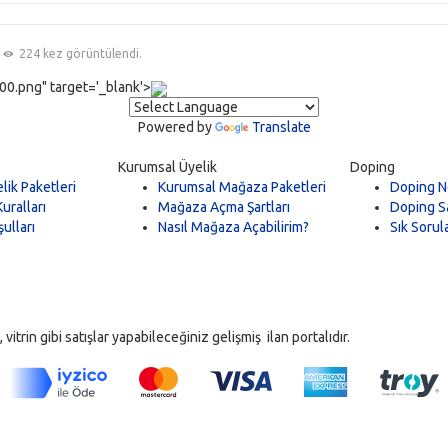
224 kez görüntülendi.
0.png" target='_blank'>
Powered by
Translate
Kurumsal Üyelik
Doping
lik Paketleri
Kurumsal Mağaza Paketleri
Doping N
uralları
Mağaza Açma Şartları
Doping Sa
ulları
Nasıl Mağaza Açabilirim?
Sık Sorul
trin gibi satışlar yapabileceğiniz gelişmiş ilan portalıdır.