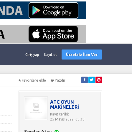
Ücretsiz İlan Ver
Giriş yap
Kayıt ol
Favorilere ekle
Yazdır
ATC OYUN
.
MAKİNELERİ
Kayıt tarihi:
25 Mayıs 2022, 08:38
Serdar Atıcı