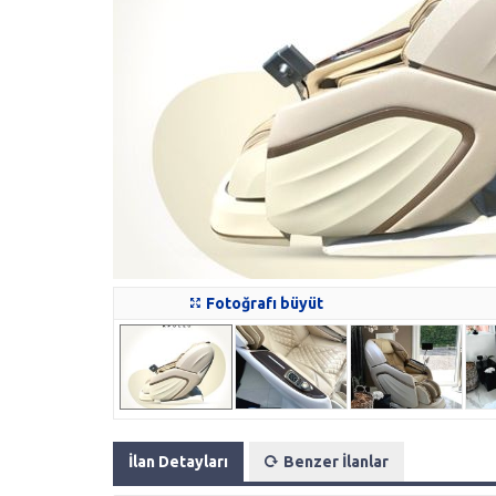
Fotoğrafı büyüt
İlan Detayları
Benzer İlanlar