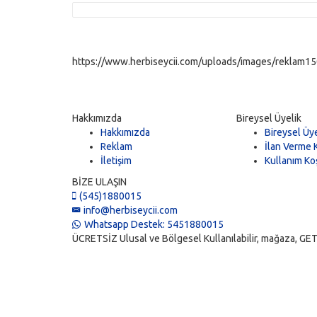
https://www.herbiseycii.com/uploads/images/reklam150
Hakkımızda
Bireysel Üyelik
Hakkımızda
Bireysel Üye
Reklam
İlan Verme K
İletişim
Kullanım Koş
BİZE ULAŞIN
(545)1880015
info@herbiseycii.com
Whatsapp Destek: 5451880015
ÜCRETSİZ Ulusal ve Bölgesel Kullanılabilir, mağaza, GET, vi