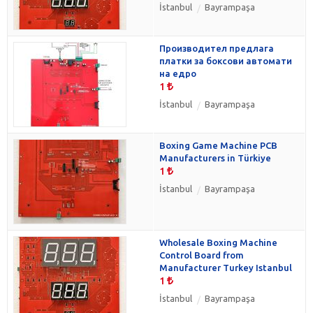
İstanbul
Bayrampaşa
Производител предлага
платки за боксови автомати
на едро
1
İstanbul
Bayrampaşa
Boxing Game Machine PCB
Manufacturers in Türkiye
1
İstanbul
Bayrampaşa
Wholesale Boxing Machine
Control Board from
Manufacturer Turkey Istanbul
1
İstanbul
Bayrampaşa