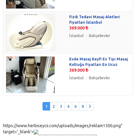
Fizik Tedavi Masaj Aletleri
Fiyatları İstanbul
369.000
İstanbul
Bahçelievler
Evde Masaj Keyfi Ev Tipi Masaj
Koltuğu Fiyatları En Ucuz
369.000
İstanbul
Bahçelievler
1
2
3
4
6
8
https://www.herbiseycii.com/uploads/images/reklam1500.png"
target='_blank'>