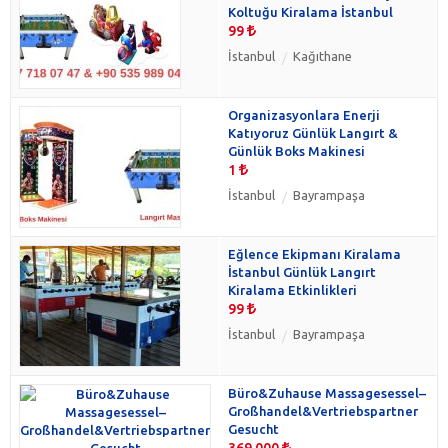
Koltuğu Kiralama İstanbul
99
İstanbul
Kağıthane
Organizasyonlara Enerji
Katıyoruz Günlük Langırt &
Günlük Boks Makinesi
1
İstanbul
Bayrampaşa
Eğlence Ekipmanı Kiralama
İstanbul Günlük Langırt
Kiralama Etkinlikleri
99
İstanbul
Bayrampaşa
Büro&Zuhause Massagesessel–
Großhandel&Vertriebspartner
Gesucht
369.000