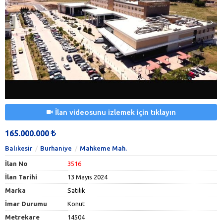
İlan videosunu izlemek için tıklayın
165.000.000
Balıkesir
Burhaniye
Mahkeme Mah.
İlan No
3516
İlan Tarihi
13 Mayıs 2024
Marka
Satılık
İmar Durumu
Konut
Metrekare
14504