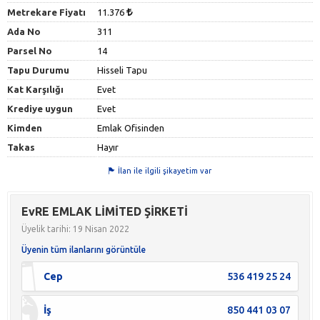
Metrekare Fiyatı
11.376
Ada No
311
Parsel No
14
Tapu Durumu
Hisseli Tapu
Kat Karşılığı
Evet
Krediye uygun
Evet
Kimden
Emlak Ofisinden
Takas
Hayır
İlan ile ilgili şikayetim var
EvRE EMLAK LİMİTED ŞİRKETİ
Üyelik tarihi: 19 Nisan 2022
Üyenin tüm ilanlarını görüntüle
Cep
536 419 25 24
İş
850 441 03 07