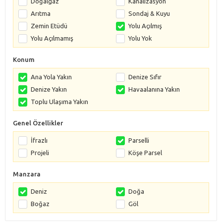
Doğalgaz
Kanalizasyon
Arıtma
Sondaj & Kuyu
Zemin Etüdü
Yolu Açılmış
Yolu Açılmamış
Yolu Yok
Konum
Ana Yola Yakın
Denize Sıfır
Denize Yakın
Havaalanına Yakın
Toplu Ulaşıma Yakın
Genel Özellikler
İfrazlı
Parselli
Projeli
Köşe Parsel
Manzara
Deniz
Doğa
Boğaz
Göl