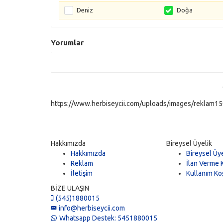
Deniz
Doğa
Yorumlar
https://www.herbiseycii.com/uploads/images/reklam150
Hakkımızda
Bireysel Üyelik
Hakkımızda
Bireysel Üye
Reklam
İlan Verme K
İletişim
Kullanım Koş
BİZE ULAŞIN
(545)1880015
info@herbiseycii.com
Whatsapp Destek: 5451880015