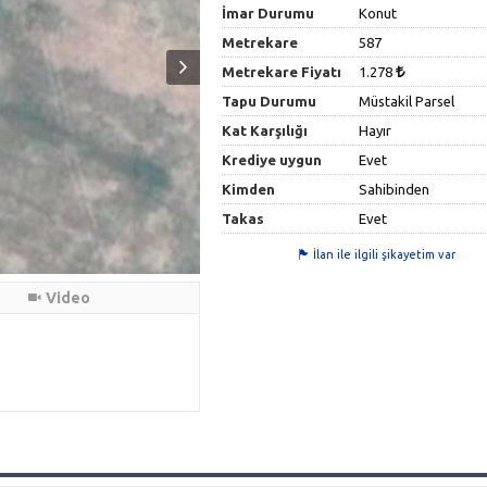
İmar Durumu
Konut
Metrekare
587
Metrekare Fiyatı
1.278
Tapu Durumu
Müstakil Parsel
Kat Karşılığı
Hayır
Krediye uygun
Evet
Kimden
Sahibinden
Takas
Evet
İlan ile ilgili şikayetim var
Video