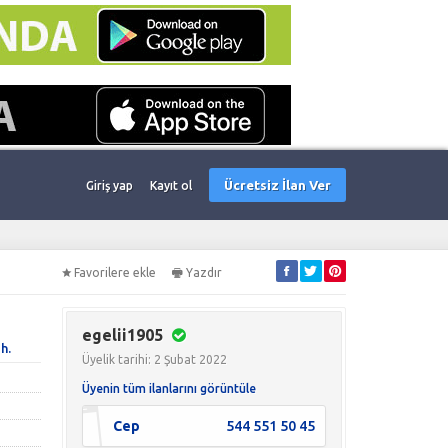
Ücretsiz İlan Ver
Giriş yap
Kayıt ol
Favorilere ekle
Yazdır
egelii1905
h.
Üyelik tarihi: 2 Şubat 2022
Üyenin tüm ilanlarını görüntüle
Cep
544 551 50 45