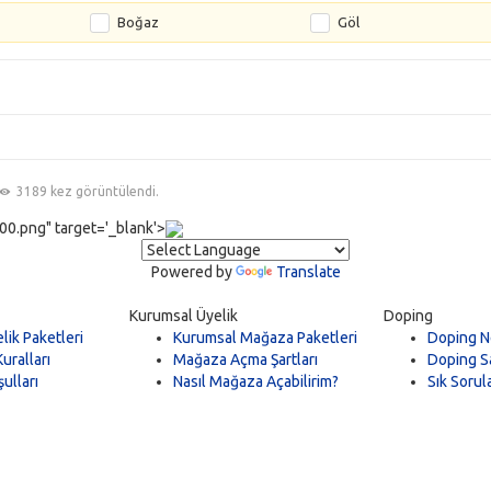
Boğaz
Göl
3189 kez görüntülendi.
0.png" target='_blank'>
Powered by
Translate
Kurumsal Üyelik
Doping
lik Paketleri
Kurumsal Mağaza Paketleri
Doping N
uralları
Mağaza Açma Şartları
Doping Sa
ulları
Nasıl Mağaza Açabilirim?
Sık Sorul