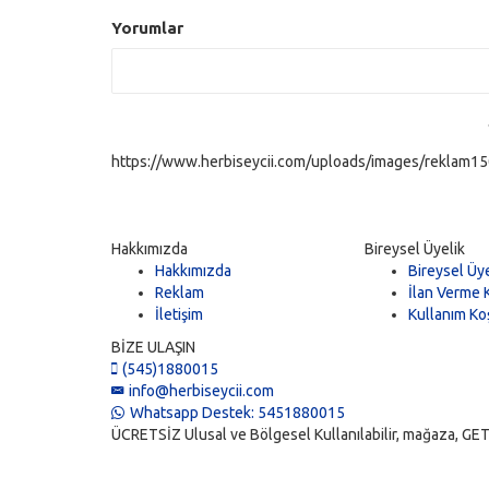
Yorumlar
https://www.herbiseycii.com/uploads/images/reklam150
Hakkımızda
Bireysel Üyelik
Hakkımızda
Bireysel Üye
Reklam
İlan Verme K
İletişim
Kullanım Koş
BİZE ULAŞIN
(545)1880015
info@herbiseycii.com
Whatsapp Destek: 5451880015
ÜCRETSİZ Ulusal ve Bölgesel Kullanılabilir, mağaza, GET, vi