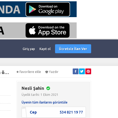
Ücretsiz İlan Ver
Giriş yap
Kayıt ol
matematik türkçe fen ingilizce ilköğretim(1,2,3,4.sınıf) ve ortaokul(5,6,7,8.sınıf) tüm derslerden özel ders veriyorum. özel ders verilir
Favorilere ekle
Yazdır
Nesli Şahin
Üyelik tarihi: 1 Ekim 2021
Üyenin tüm ilanlarını görüntüle
Cep
534 821 19 77