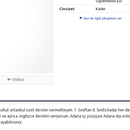
Öğretmenin Evi
Cinsiyet
Kadın
İlan ile ilgili şikayetim var
Video
kokul-ortaokul özel dersler vermekteyim. 1. Sınıftan 8. Sınıfa kadar her de
er ve ayrıca ingilizce dersleri veriyorum. Adana içi yüzyüze Adana dışı onl
rayabilirsiniz.