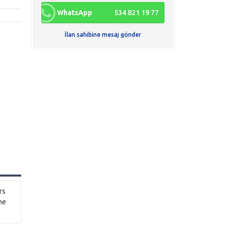
WhatsApp
534 821 19 77
İlan sahibine mesaj gönder
rs
ine