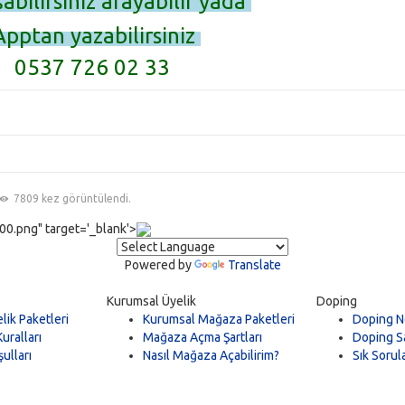
şabilirsiniz arayabilir yada
pptan yazabilirsiniz
37 726 02 33
7809 kez görüntülendi.
0.png" target='_blank'>
Powered by
Translate
Kurumsal Üyelik
Doping
lik Paketleri
Kurumsal Mağaza Paketleri
Doping N
uralları
Mağaza Açma Şartları
Doping Sa
ulları
Nasıl Mağaza Açabilirim?
Sık Sorul