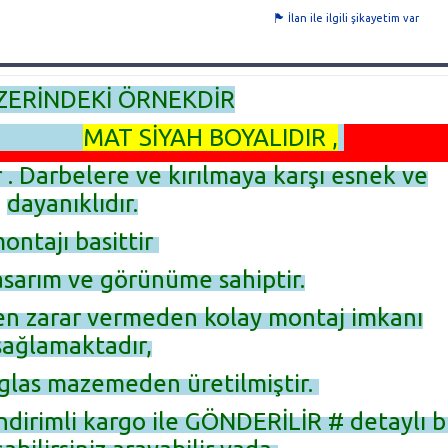
İlan ile ilgili şikayetim var
ZERİNDEKİ ÖRNEKDİR
MAT SİYAH BOYALIDIR ,
r . Darbelere ve kırılmaya karşı esnek ve
dayanıklıdır.
ontajı basittir
asarım ve görünüme sahiptir.
en zarar vermeden kolay montaj imkanı
sağlamaktadır,
glas mazemeden üretilmiştir.
ndirimli kargo ile GÖNDERİLİR # detaylı bi