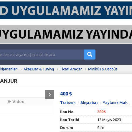
kipmanları
Aksesuar & Tuning
Ticari Araçlar
Minibüs & Otobüs
PANJUR
400
Video
Trabzon
Akçaabat
Yaylacık Mah.
İlan No
2896
İlan Tarihi
12 Mayıs 2023
Durum
Sıfır