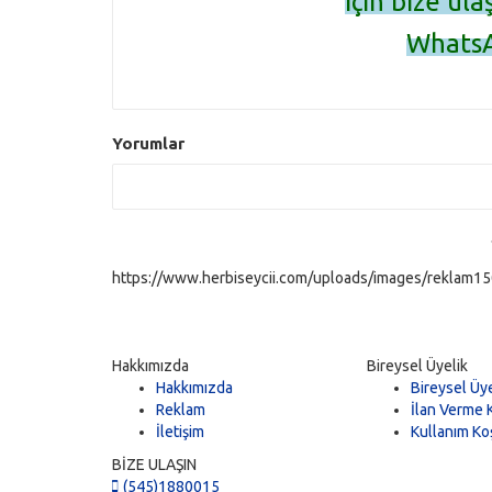
için bize ula
WhatsA
05
Yorumlar
https://www.herbiseycii.com/uploads/images/reklam150
Hakkımızda
Bireysel Üyelik
Hakkımızda
Bireysel Üye
Reklam
İlan Verme K
İletişim
Kullanım Koş
BİZE ULAŞIN
(545)1880015