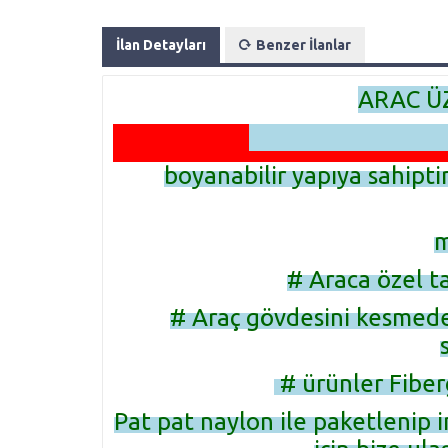
İlan Detayları
Benzer İlanlar
ARAC Ü
boyanabilir yapıya sahipti
m
# Araca özel t
# Araç gövdesini kesmed
# ürünler Fiber
Pat pat naylon ile paketlenip i