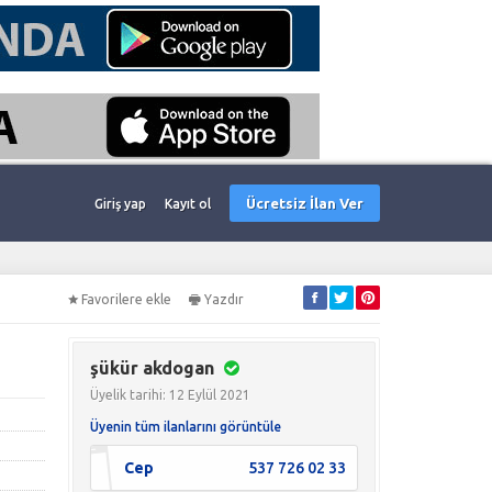
Ücretsiz İlan Ver
Giriş yap
Kayıt ol
Favorilere ekle
Yazdır
şükür akdogan
Üyelik tarihi: 12 Eylül 2021
Üyenin tüm ilanlarını görüntüle
Cep
537 726 02 33