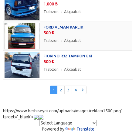
1.000
Trabzon
Akçaabat
FORD ALMAN KARLIK
500
Trabzon
Akçaabat
FİORİNO R32 TAMPON EKİ
500
Trabzon
Akçaabat
1
2
3
4
https://www.herbiseycii.com/uploads/images/reklam1500.png"
target='_blank'>
Powered by
Translate