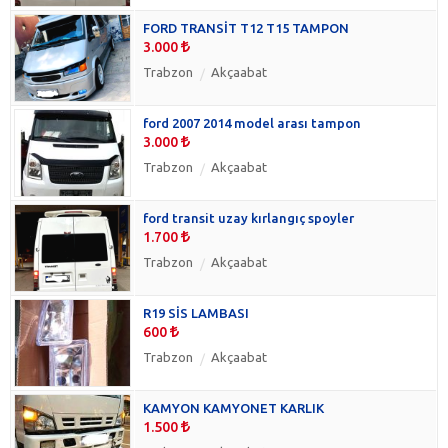
FORD TRANSİT T12 T15 TAMPON
3.000
Trabzon
Akçaabat
ford 2007 2014 model arası tampon
3.000
Trabzon
Akçaabat
ford transit uzay kırlangıç spoyler
1.700
Trabzon
Akçaabat
R19 SİS LAMBASI
600
Trabzon
Akçaabat
KAMYON KAMYONET KARLIK
1.500