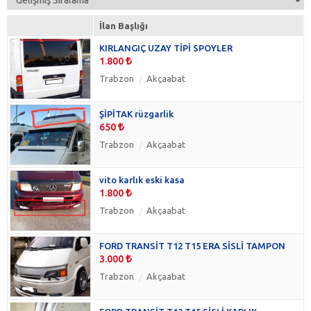
İlan Başlığı
KIRLANGIÇ UZAY TİPİ SPOYLER
1.800
Trabzon
Akçaabat
ŞİPİTAK rüzgarlik
650
Trabzon
Akçaabat
vito karlık eski kasa
1.800
Trabzon
Akçaabat
FORD TRANSİT T12 T15 ERA SİSLİ TAMPON
3.000
Trabzon
Akçaabat