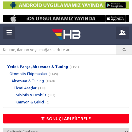
Yedek Parça, Aksesuar & Tuning
(1191)
Otomotiv Ekipmanları
(1149)
Aksesuar & Tuning
(1068)
Ticari Araçlar
(339)
Minibüs & Otobüs
(333)
Kamyon & Çekici
(6)
SONUÇLARI FİLTRELE