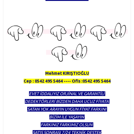
TÜRKİYENİN EN KAPSAMLI DEDEKTÖR FİRMASI OLMAKTAN
GURUR DUYUYORUZ
HERTÜRLÜ DEDEKTÖR ALINIR SATILIR TAKAS YAPILIR
Mehmet KIRIŞTIOĞLU
Cep : 0542 495 5464 ---- Ofis :0542 495 5464
EVET İDDALIYIZ ORJİNAL VE GARANTİLİ
DEDEKTÖRLERİ BİZDEN DAHA UCUZ FİYATA
SATAN YOK ARAYIN UYGUN FİYAT FARKINI
BİZİM İLE YAŞAYIN
FARKINIZ FARKIMIZ OLSUN
SATIŞ SONRASI 7/24 TEKNİK DESTEK