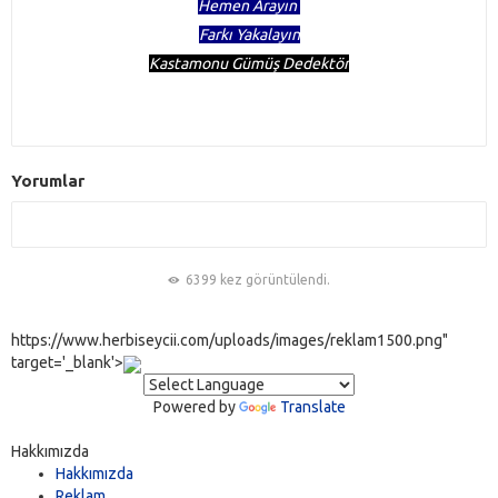
Hemen Arayın
Farkı Yakalayın
Kastamonu Gümüş Dedektör
Yorumlar
6399 kez görüntülendi.
https://www.herbiseycii.com/uploads/images/reklam1500.png"
target='_blank'>
Powered by
Translate
Hakkımızda
Hakkımızda
Reklam