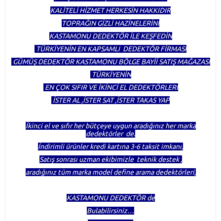
KALİTELİ HİZMET HERKESİN HAKKIDIR
TOPRAĞIN GİZLİ HAZİNELERİNİ
KASTAMONU DEDEKTÖR İLE KEŞFEDİN
TÜRKİYENİN EN KAPSAMLI DEDEKTÖR FİRMASI
GÜMÜŞ DEDEKTÖR KASTAMONU BÖLGE BAYİİ SATIŞ MAĞAZASI
TÜRKİYENİN
EN ÇOK SIFIR VE İKİNCİ EL DEDEKTÖRLERİ
İSTER AL ,İSTER SAT ,İSTER TAKAS YAP
İkinci el ve sıfır her bütçeye uygun aradığınız her marka
dedektörler de.
İndirimli ürünler kredi kartına 3-6 taksit imkanı,
Satış sonrası uzman ekibimizle teknik destek ,
aradığınız tüm marka model define arama dedektörleri,
KASTAMONU DEDEKTÖR de
Bulabilirsiniz…