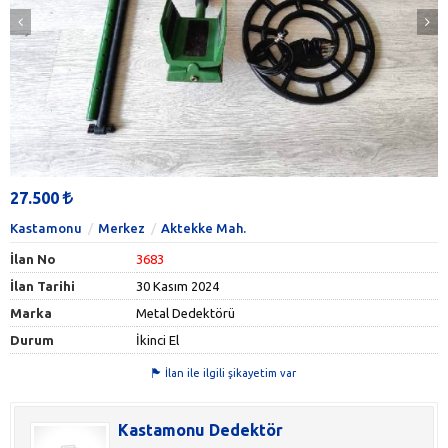
27.500
Kastamonu
Merkez
Aktekke Mah.
İlan No
3683
İlan Tarihi
30 Kasım 2024
Marka
Metal Dedektörü
Durum
İkinci El
İlan ile ilgili şikayetim var
Kastamonu Dedektör