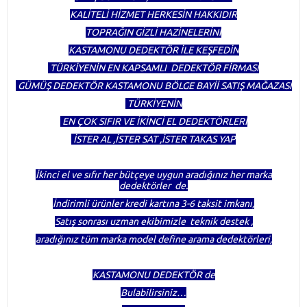
KALİTELİ HİZMET HERKESİN HAKKIDIR
TOPRAĞIN GİZLİ HAZİNELERİNİ
KASTAMONU DEDEKTÖR İLE KEŞFEDİN
TÜRKİYENİN EN KAPSAMLI DEDEKTÖR FİRMASI
GÜMÜŞ DEDEKTÖR KASTAMONU BÖLGE BAYİİ SATIŞ MAĞAZASI
TÜRKİYENİN
EN ÇOK SIFIR VE İKİNCİ EL DEDEKTÖRLERİ
İSTER AL ,İSTER SAT ,İSTER TAKAS YAP
İkinci el ve sıfır her bütçeye uygun aradığınız her marka
dedektörler de.
İndirimli ürünler kredi kartına 3-6 taksit imkanı,
Satış sonrası uzman ekibimizle teknik destek ,
aradığınız tüm marka model define arama dedektörleri,
KASTAMONU DEDEKTÖR de
Bulabilirsiniz…