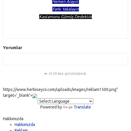
Hemen Arayın
Farkı Yakalayın
Kastamonu Gümüş Dedektör
Yorumlar
6150 kez görüntülendi.
https://www.herbiseycii.com/uploads/images/reklam1500.png"
target='_blank'>
Powered by
Translate
Hakkımızda
Hakkımızda
Reklam