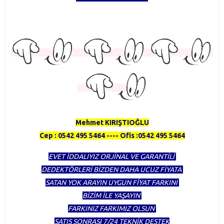
TÜRKİYENİN EN KAPSAMLI DEDEKTÖR FİRMASI OLMAKTAN
GURUR DUYUYORUZ
HERTÜRLÜ DEDEKTÖR ALINIR SATILIR TAKAS YAPILIR
Mehmet KIRIŞTIOĞLU
Cep : 0542 495 5464 ---- Ofis :0542 495 5464
EVET İDDALIYIZ ORJİNAL VE GARANTİLİ
DEDEKTÖRLERİ BİZDEN DAHA UCUZ FİYATA
SATAN YOK ARAYIN UYGUN FİYAT FARKINI
BİZİM İLE YAŞAYIN
FARKINIZ FARKIMIZ OLSUN
SATIŞ SONRASI 7/24 TEKNİK DESTEK