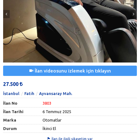
İlan videosunu izlemek için tıklayın
27.500
İstanbul
Fatih
Ayvansaray Mah.
İlan No
3803
İlan Tarihi
6 Temmuz 2025
Marka
Otomatlar
Durum
İkinci El
İlan ile ilgili şikayetim var