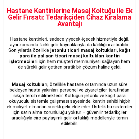
Hastane Kantinlerine Masaj Koltuğu ile Ek
Gelir Fırsatı: Tedarikçiden Cihaz Kiralama
Avantajı
Hastane kantinleri, sadece yiyecek-içecek hizmetiyle değil,
aynı zamanda farklı gelir kaynaklarıyla da kârlılığını artırabilir.
Son yıllarda özellikle
jetonlu ticari masaj koltukları, kağıt
para ile çalışan ticari masaj koltukları kantin
işletmecileri
için hem müşteri memnuniyeti sağlayan hem
de sürekli gelir getiren pratik bir çözüm haline geldi.
Masaj koltukları
, özellikle hastane ortamında uzun süre
bekleyen hasta yakınları, personel ve ziyaretçiler tarafından
sıkça tercih edilmektedir. Koltuğun jetonlu ve kağıt para
okuyuculu sistemle çalışması sayesinde, kantin sahibi hiçbir
ek maliyet olmadan sürekli gelir elde eder. Üstelik bu sistemler
için satın alma zorunluluğu yoktur – güvenilir tedarikçiler
aracılığıyla ciro paylaşımlı gelir ortaklığı modelleriyle temin
edilebilir.