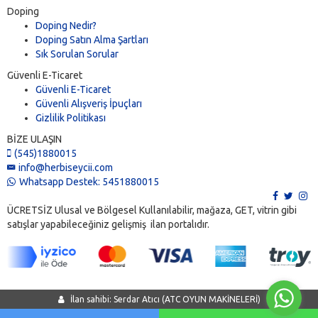
Doping
Doping Nedir?
Doping Satın Alma Şartları
Sık Sorulan Sorular
Güvenli E-Ticaret
Güvenli E-Ticaret
Güvenli Alışveriş İpuçları
Gizlilik Politikası
BİZE ULAŞIN
(545)1880015
info@herbiseycii.com
Whatsapp Destek: 5451880015
ÜCRETSİZ Ulusal ve Bölgesel Kullanılabilir, mağaza, GET, vitrin gibi
satışlar yapabileceğiniz gelişmiş ilan portalıdır.
İlan sahibi: Serdar Atıcı (ATC OYUN MAKİNELERİ)