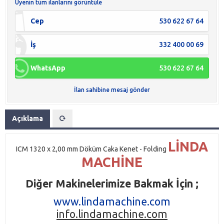
Üyenin tüm ilanlarını görüntüle
Cep
530 622 67 64
İş
332 400 00 69
WhatsApp
530 622 67 64
İlan sahibine mesaj gönder
Açıklama
LİNDA
ICM 1320 x 2,00 mm Döküm Caka Kenet - Folding
MACHİNE
Diğer Makinelerimize Bakmak İçin ;
www.lindamachine.com
info.lindamachine.com