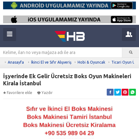
Anasayfa
İkinci El ve Sıfır Alışveriş
Hobi & Oyuncak
Ticari Oyun Ürü
İşyerinde Ek Gelir Ücretsiz Boks Oyun Makineleri
Kirala İstanbul
Favorilere ekle
Yazdır