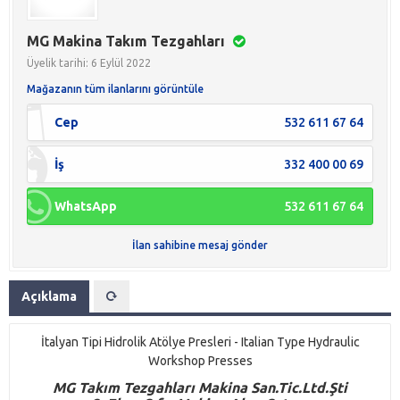
MG Makina Takım Tezgahları
Üyelik tarihi: 6 Eylül 2022
Mağazanın tüm ilanlarını görüntüle
Cep
532 611 67 64
İş
332 400 00 69
WhatsApp
532 611 67 64
İlan sahibine mesaj gönder
Açıklama
İtalyan Tipi Hidrolik Atölye Presleri - Italian Type Hydraulic
Workshop Presses
M
G
Takım Tezgahları Makina San.Tic.Ltd.Şti