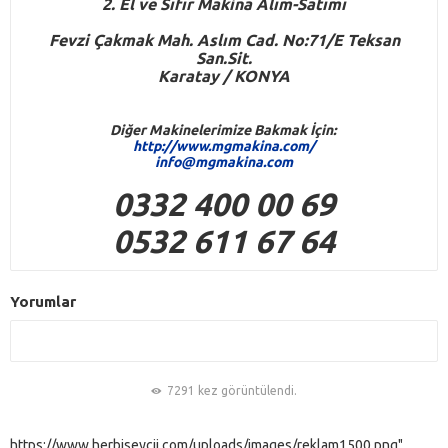
2. El ve Sıfır Makina Alım-Satımı
Fevzi Çakmak Mah. Aslım Cad. No:71/E Teksan
San.Sit.
Karatay / KONYA
Diğer Makinelerimize Bakmak İçin:
http://www.mgmakina.com/
info@mgmakina.com
0332 400 00 69
0532 611 67 64
Yorumlar
7291 kez görüntülendi.
https://www.herbiseycii.com/uploads/images/reklam1500.png"