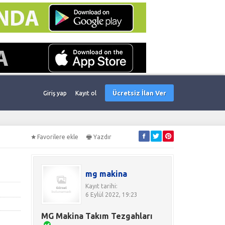
Ücretsiz İlan Ver
Giriş yap
Kayıt ol
Favorilere ekle
Yazdır
mg makina
Kayıt tarihi:
6 Eylül 2022, 19:23
MG Makina Takım Tezgahları