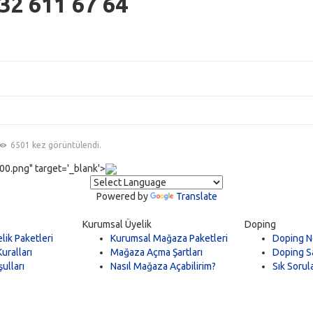
32 611 67 64
6501 kez görüntülendi.
0.png" target='_blank'>
Powered by
Translate
Kurumsal Üyelik
Doping
lik Paketleri
Kurumsal Mağaza Paketleri
Doping N
uralları
Mağaza Açma Şartları
Doping Sa
ulları
Nasıl Mağaza Açabilirim?
Sık Sorul