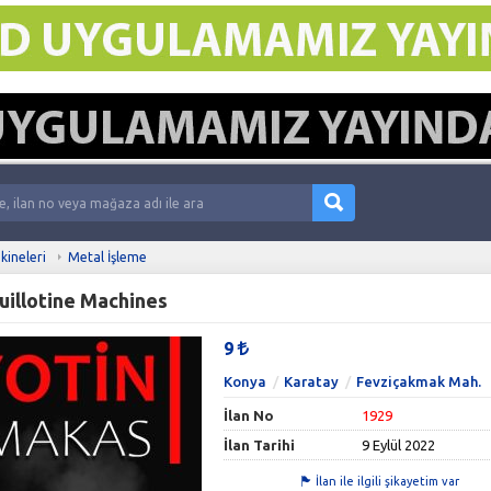
kineleri
Metal İşleme
uillotine Machines
9
Konya
Karatay
Fevziçakmak Mah.
İlan No
1929
İlan Tarihi
9 Eylül 2022
İlan ile ilgili şikayetim var