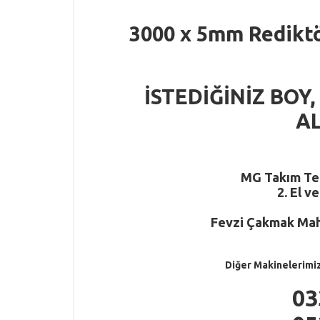
3000 x 5mm Rediktö
İSTEDİĞİNİZ BOY,
AL
M
G
Takım Tez
2. El v
Fevzi Çakmak Mah.
Diğer Makinelerimi
03