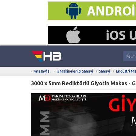
Anasayfa
İş Makineleri & Sanayi
Sanayi
Endüstri Ma
3000 x 5mm Rediktörlü Giyotin Makas - G