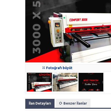
Fotoğrafı büyüt
İlan Detayları
Benzer İlanlar