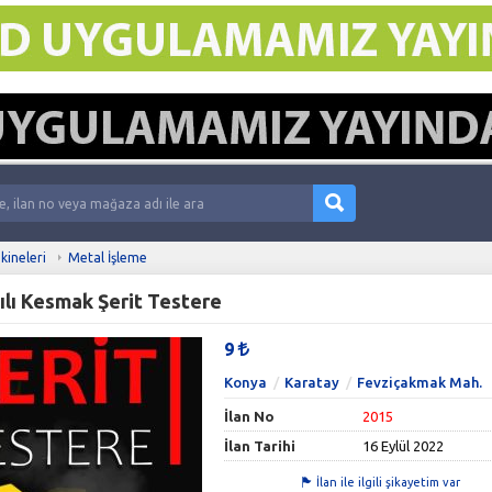
kineleri
Metal İşleme
lı Kesmak Şerit Testere
9
Konya
Karatay
Fevziçakmak Mah.
İlan No
2015
İlan Tarihi
16 Eylül 2022
İlan ile ilgili şikayetim var