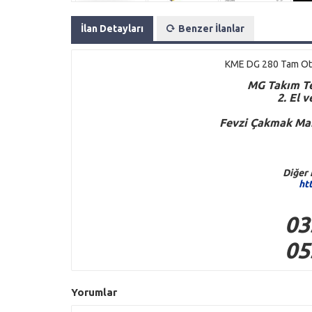
İlan Detayları
Benzer İlanlar
KME DG 280 Tam Otom
M
G
Takım Te
2. El 
Fevzi Çakmak Mah
Diğer 
ht
03
05
Yorumlar