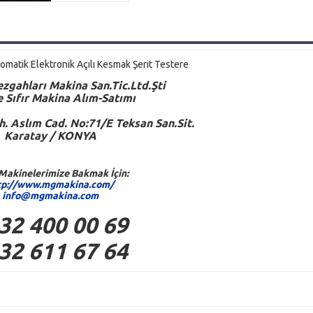
atik Elektronik Açılı Kesmak Şerit Testere
zgahları Makina San.Tic.Ltd.Şti
ve Sıfır Makina Alım-Satımı
. Aslım Cad. No:71/E Teksan San.Sit.
Karatay / KONYA
Makinelerimize Bakmak İçin:
tp://www.mgmakina.com/
info@mgmakina.com
32 400 00 69
32 611 67 64