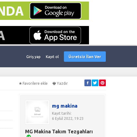
Ücretsiz İlan Ver
Giriş yap
Kayıt ol
Favorilere ekle
Yazdır
mg makina
Kayıt tarihi:
6 Eylül 2022, 19:23
MG Makina Takım Tezgahları