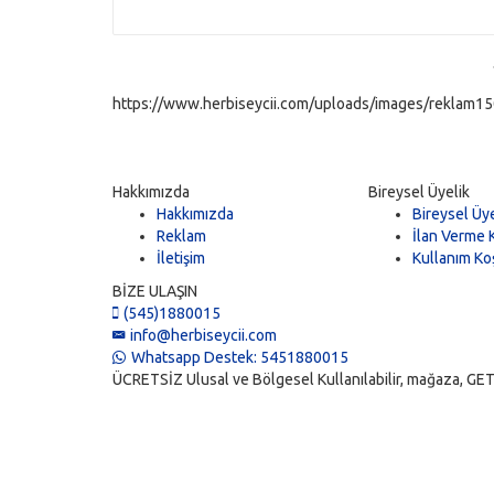
https://www.herbiseycii.com/uploads/images/reklam150
Hakkımızda
Bireysel Üyelik
Hakkımızda
Bireysel Üye
Reklam
İlan Verme K
İletişim
Kullanım Koş
BİZE ULAŞIN
(545)1880015
info@herbiseycii.com
Whatsapp Destek: 5451880015
ÜCRETSİZ Ulusal ve Bölgesel Kullanılabilir, mağaza, GET, vi