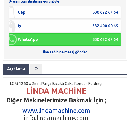
Üyenin tüm ilanlarını görüntüle
Cep
530 622 67 64
İş
332 400 00 69
WhatsApp
530 622 67 64
İlan sahibine mesaj gönder
Açıklama
LCM 1260 x 2mm Parça Bıcaklı Caka Kenet - Folding
LİNDA MACHİNE
Diğer Makinelerimize Bakmak İçin ;
www.lindamachine.com
info.lindamachine.com