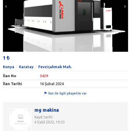
1
Konya
Karatay
Fevziçakmak Mah.
İlan No
3429
İlan Tarihi
16 Şubat 2024
İlan ile ilgili şikayetim var
mg makina
Kayıt tarihi:
6 Eylül 2022, 19:23