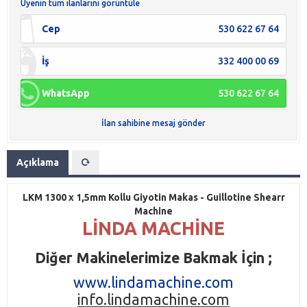
Üyenin tüm ilanlarını görüntüle
Cep
530 622 67 64
İş
332 400 00 69
WhatsApp
530 622 67 64
İlan sahibine mesaj gönder
Açıklama
LKM 1300 x 1,5mm Kollu Giyotin Makas - Guillotine Shearr
Machine
LİNDA MACHİNE
Diğer Makinelerimize Bakmak İçin ;
www.lindamachine.com
info.lindamachine.com