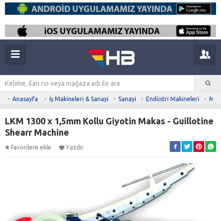
Anasayfa
İş Makineleri & Sanayi
Sanayi
Endüstri Makineleri
Meta
LKM 1300 x 1,5mm Kollu Giyotin Makas - Guillotine
Shearr Machine
Favorilere ekle
Yazdır