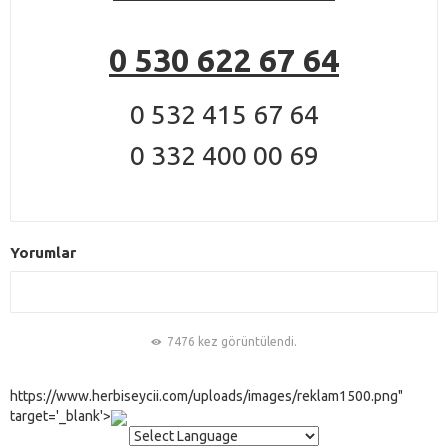
0 530 622 67 64
0 532 415 67 64
0 332 400 00 69
Yorumlar
7476 kez görüntülendi.
https://www.herbiseycii.com/uploads/images/reklam1500.png"
target='_blank'>