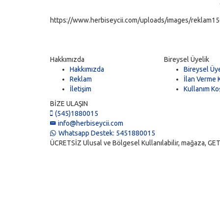
https://www.herbiseycii.com/uploads/images/reklam150
Hakkımızda
Bireysel Üyelik
Hakkımızda
Bireysel Üye
Reklam
İlan Verme K
İletişim
Kullanım Koş
BİZE ULAŞIN
(545)1880015
info@herbiseycii.com
Whatsapp Destek: 5451880015
ÜCRETSİZ Ulusal ve Bölgesel Kullanılabilir, mağaza, GET, vi