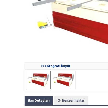
Fotoğrafı büyüt
İlan Detayları
Benzer İlanlar