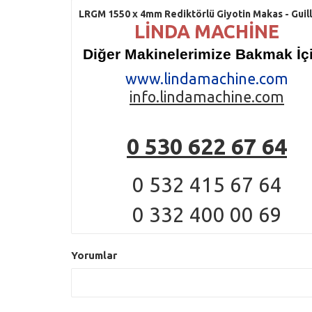
LRGM 1550 x 4mm Rediktörlü Giyotin Makas - Guil
LİNDA MACHİNE
Diğer Makinelerimize Bakmak İçi
www.lindamachine.com
info.lindamachine.com
0 530 622 67 64
0 532 415 67 64
0 332 400 00 69
Yorumlar