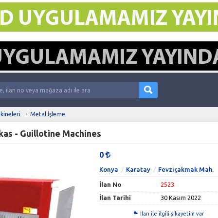
kineleri
Metal İşleme
as - Guillotine Machines
0
Konya
Karatay
Fevziçakmak Mah.
İlan No
2523
İlan Tarihi
30 Kasım 2022
İlan ile ilgili şikayetim var