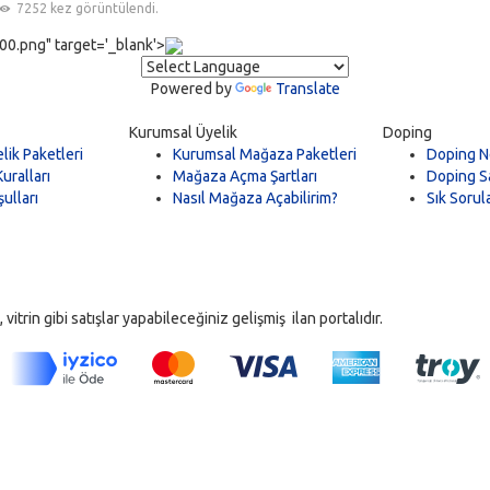
7252 kez görüntülendi.
0.png" target='_blank'>
Powered by
Translate
Kurumsal Üyelik
Doping
lik Paketleri
Kurumsal Mağaza Paketleri
Doping N
uralları
Mağaza Açma Şartları
Doping Sa
ulları
Nasıl Mağaza Açabilirim?
Sık Sorul
trin gibi satışlar yapabileceğiniz gelişmiş ilan portalıdır.