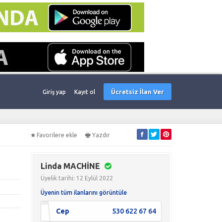
Ücretsiz İlan Ver
Giriş yap
Kayıt ol
Favorilere ekle
Yazdır
Linda MACHİNE
Üyelik tarihi: 12 Eylül 2022
Üyenin tüm ilanlarını görüntüle
Cep
530 622 67 64