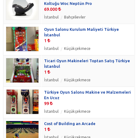
Koltuğu Woc Neptün Pro
69.000
İstanbul
Bahçelievler
Oyun Salonu Kurulum Maliyeti Türkiye
İstanbul
1
İstanbul
Küçükçekmece
Ticari Oyun Makineleri Toptan Satış Türkiye
İstanbul
1
İstanbul
Küçükçekmece
Türkiye Oyun Salonu Makine ve Malzemeleri
En Ucuz
99
İstanbul
Küçükçekmece
Cost of Building an Arcade
1
İstanbul
Küçükçekmece