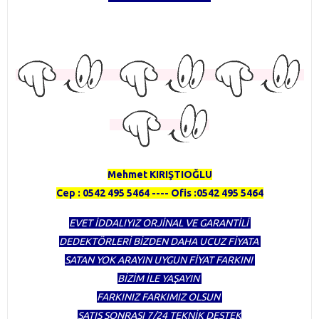
TÜRKİYENİN EN KAPSAMLI DEDEKTÖR FİRMASI OLMAKTAN
GURUR DUYUYORUZ
HERTÜRLÜ DEDEKTÖR ALINIR SATILIR TAKAS YAPILIR
Mehmet KIRIŞTIOĞLU
Cep : 0542 495 5464 ---- Ofis :0542 495 5464
EVET İDDALIYIZ ORJİNAL VE GARANTİLİ
DEDEKTÖRLERİ BİZDEN DAHA UCUZ FİYATA
SATAN YOK ARAYIN UYGUN FİYAT FARKINI
BİZİM İLE YAŞAYIN
FARKINIZ FARKIMIZ OLSUN
SATIŞ SONRASI 7/24 TEKNİK DESTEK