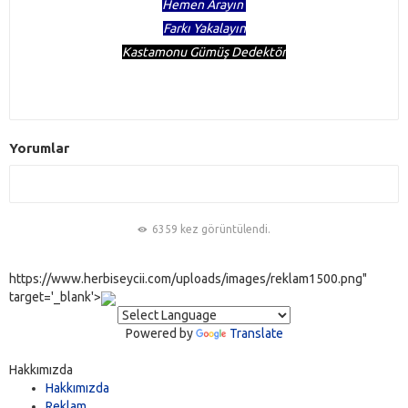
Hemen Arayın
Farkı Yakalayın
Kastamonu Gümüş Dedektör
Yorumlar
6359 kez görüntülendi.
https://www.herbiseycii.com/uploads/images/reklam1500.png"
target='_blank'>
Powered by
Translate
Hakkımızda
Hakkımızda
Reklam