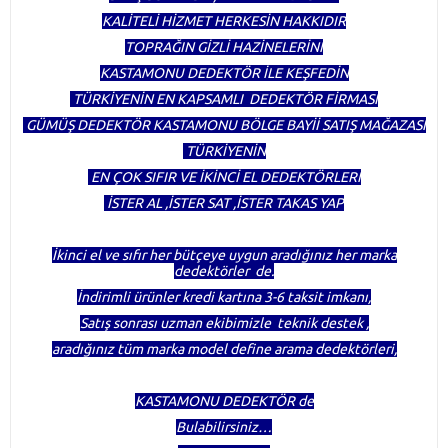
KALİTELİ HİZMET HERKESİN HAKKIDIR
TOPRAĞIN GİZLİ HAZİNELERİNİ
KASTAMONU DEDEKTÖR İLE KEŞFEDİN
TÜRKİYENİN EN KAPSAMLI DEDEKTÖR FİRMASI
GÜMÜŞ DEDEKTÖR KASTAMONU BÖLGE BAYİİ SATIŞ MAĞAZASI
TÜRKİYENİN
EN ÇOK SIFIR VE İKİNCİ EL DEDEKTÖRLERİ
İSTER AL ,İSTER SAT ,İSTER TAKAS YAP
İkinci el ve sıfır her bütçeye uygun aradığınız her marka
dedektörler de.
İndirimli ürünler kredi kartına 3-6 taksit imkanı,
Satış sonrası uzman ekibimizle teknik destek ,
aradığınız tüm marka model define arama dedektörleri,
KASTAMONU DEDEKTÖR de
Bulabilirsiniz…