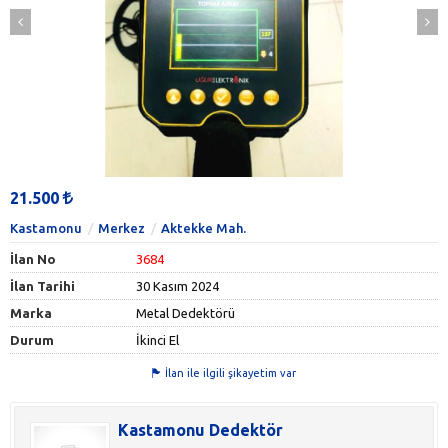
21.500
Kastamonu
Merkez
Aktekke Mah.
İlan No
3684
İlan Tarihi
30 Kasım 2024
Marka
Metal Dedektörü
Durum
İkinci El
İlan ile ilgili şikayetim var
Kastamonu Dedektör