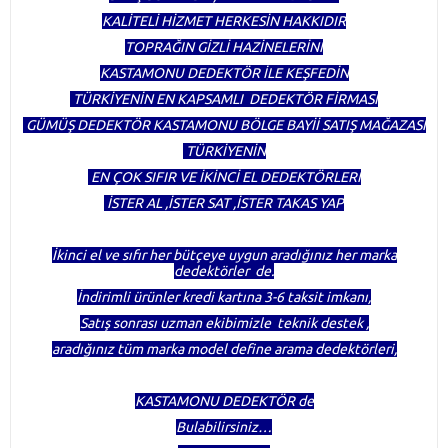
KALİTELİ HİZMET HERKESİN HAKKIDIR
TOPRAĞIN GİZLİ HAZİNELERİNİ
KASTAMONU DEDEKTÖR İLE KEŞFEDİN
TÜRKİYENİN EN KAPSAMLI DEDEKTÖR FİRMASI
GÜMÜŞ DEDEKTÖR KASTAMONU BÖLGE BAYİİ SATIŞ MAĞAZASI
TÜRKİYENİN
EN ÇOK SIFIR VE İKİNCİ EL DEDEKTÖRLERİ
İSTER AL ,İSTER SAT ,İSTER TAKAS YAP
İkinci el ve sıfır her bütçeye uygun aradığınız her marka
dedektörler de.
İndirimli ürünler kredi kartına 3-6 taksit imkanı,
Satış sonrası uzman ekibimizle teknik destek ,
aradığınız tüm marka model define arama dedektörleri,
KASTAMONU DEDEKTÖR de
Bulabilirsiniz…