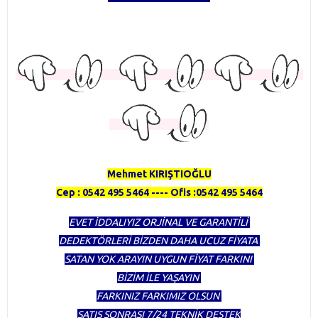
TÜRKİYENİN EN KAPSAMLI DEDEKTÖR FİRMASI OLMAKTAN
GURUR DUYUYORUZ
HERTÜRLÜ DEDEKTÖR ALINIR SATILIR TAKAS YAPILIR
Mehmet KIRIŞTIOĞLU
Cep : 0542 495 5464 ---- Ofis :0542 495 5464
EVET İDDALIYIZ ORJİNAL VE GARANTİLİ
DEDEKTÖRLERİ BİZDEN DAHA UCUZ FİYATA
SATAN YOK ARAYIN UYGUN FİYAT FARKINI
BİZİM İLE YAŞAYIN
FARKINIZ FARKIMIZ OLSUN
SATIŞ SONRASI 7/24 TEKNİK DESTEK