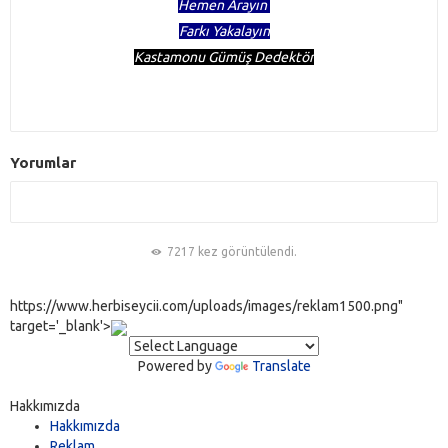
Hemen Arayın
Farkı Yakalayın
Kastamonu Gümüş Dedektör
Yorumlar
7217 kez görüntülendi.
https://www.herbiseycii.com/uploads/images/reklam1500.png"
target='_blank'>
Powered by
Translate
Hakkımızda
Hakkımızda
Reklam