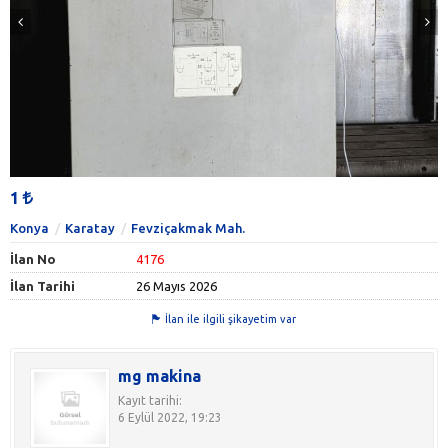
1
Konya
Karatay
Fevziçakmak Mah.
İlan No
4176
İlan Tarihi
26 Mayıs 2026
İlan ile ilgili şikayetim var
mg makina
Kayıt tarihi:
6 Eylül 2022, 19:23