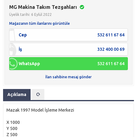
MG Makina Takım Tezgahları
Üyelik tarihi: 6 Eylül 2022
Mağazanın tüm ilanlarını görüntüle
Cep
532 611 67 64
İş
332 400 00 69
WhatsApp
532 611 67 64
İlan sahibine mesaj gönder
Açıklama
Mazak 1997 Model İşleme Merkezi
X 1000
Y 500
Z 500