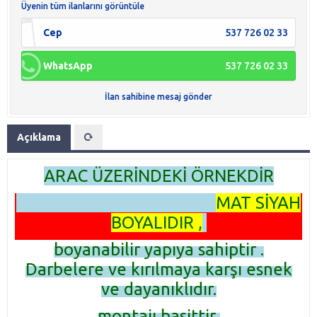
Üyenin tüm ilanlarını görüntüle
Cep
537 726 02 33
WhatsApp
537 726 02 33
İlan sahibine mesaj gönder
Açıklama
ARAC ÜZERİNDEKİ ÖRNEKDİR
MAT SİYAH
BOYALIDIR ,
boyanabilir yapıya sahiptir .
Darbelere ve kırılmaya karşı esnek
ve dayanıklıdır.
montajı basittir