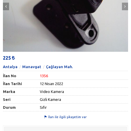
225
Antalya
Manavgat
Çağlayan Mah.
İlan No
1356
İlan Tarihi
12 Nisan 2022
Marka
Video Kamera
Seri
Gizli Kamera
Durum
Sıfır
İlan ile ilgili şikayetim var