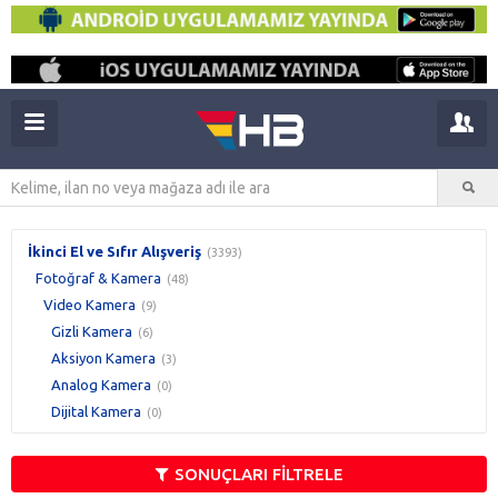
İkinci El ve Sıfır Alışveriş
(3393)
Fotoğraf & Kamera
(48)
Video Kamera
(9)
Gizli Kamera
(6)
Aksiyon Kamera
(3)
Analog Kamera
(0)
Dijital Kamera
(0)
SONUÇLARI FİLTRELE