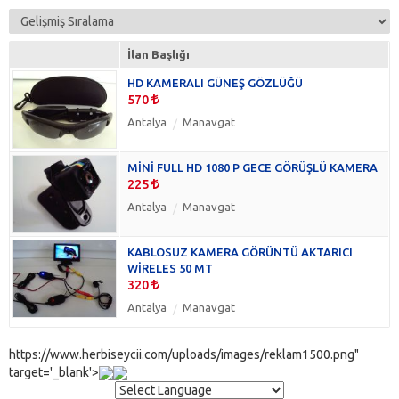
İlan Başlığı
HD KAMERALI GÜNEŞ GÖZLÜĞÜ
570
Antalya
Manavgat
MİNİ FULL HD 1080 P GECE GÖRÜŞLÜ KAMERA
225
Antalya
Manavgat
KABLOSUZ KAMERA GÖRÜNTÜ AKTARICI
WİRELES 50 MT
320
Antalya
Manavgat
https://www.herbiseycii.com/uploads/images/reklam1500.png"
target='_blank'>