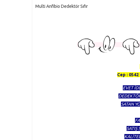
Multi Anfibio Dedektör Sıfır
TÜRKİYENİN EN KAPSAMLI 
HERTÜRLÜ DEDE
Cep : 0542 
EVET İD
DEDEKTÖR
SATAN YO
FA
SATIŞ
KALİTE