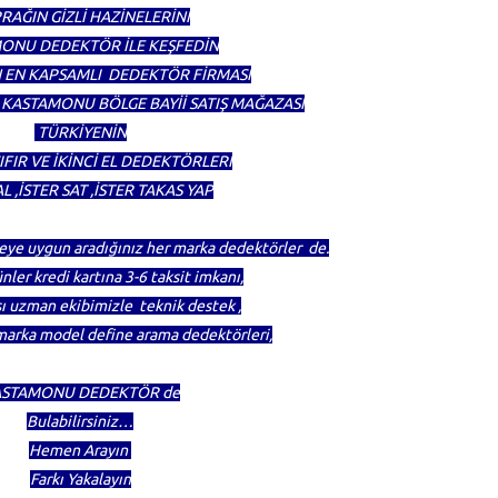
RAĞIN GİZLİ HAZİNELERİNİ
ONU DEDEKTÖR İLE KEŞFEDİN
 EN KAPSAMLI DEDEKTÖR FİRMASI
ASTAMONU BÖLGE BAYİİ SATIŞ MAĞAZASI
TÜRKİYENİN
IFIR VE İKİNCİ EL DEDEKTÖRLERİ
L ,İSTER SAT ,İSTER TAKAS YAP
ütçeye uygun aradığınız her marka dedektörler de.
ünler kredi kartına 3-6 taksit imkanı,
sı uzman ekibimizle teknik destek ,
marka model define arama dedektörleri,
STAMONU DEDEKTÖR de
Bulabilirsiniz…
Hemen Arayın
Farkı Yakalayın