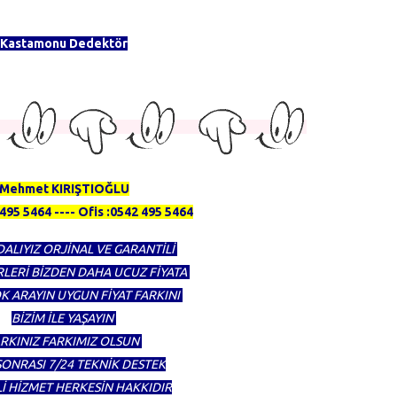
Kastamonu Dedektör
DEDEKTÖR FİRMASI OLMAKTAN GURUR DUYUYORUZ
KTÖR ALINIR SATILIR TAKAS YAPILIR
Mehmet KIRIŞTIOĞLU
495 5464 ---- Ofis :0542 495 5464
DALIYIZ ORJİNAL VE GARANTİLİ
LERİ BİZDEN DAHA UCUZ FİYATA
K ARAYIN UYGUN FİYAT FARKINI
BİZİM İLE YAŞAYIN
RKINIZ FARKIMIZ OLSUN
 SONRASI 7/24 TEKNİK DESTEK
Lİ HİZMET HERKESİN HAKKIDIR