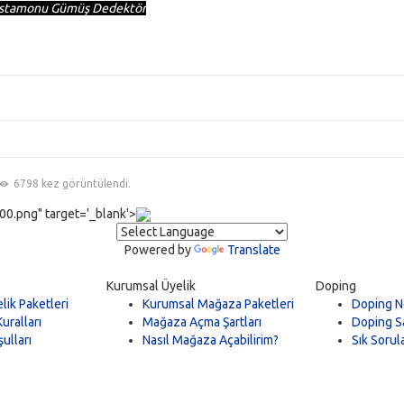
stamonu Gümüş Dedektör
6798 kez görüntülendi.
0.png" target='_blank'>
Powered by
Translate
Kurumsal Üyelik
Doping
lik Paketleri
Kurumsal Mağaza Paketleri
Doping N
uralları
Mağaza Açma Şartları
Doping Sa
ulları
Nasıl Mağaza Açabilirim?
Sık Sorul