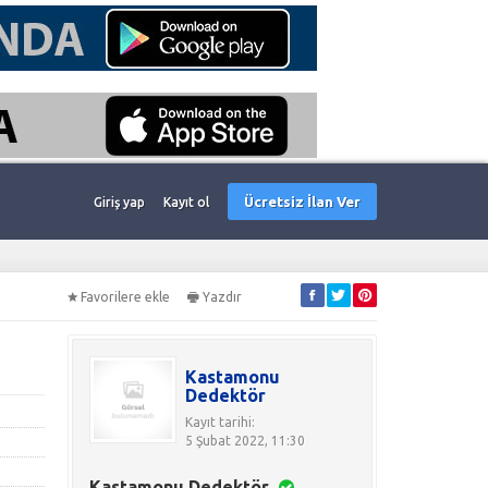
Ücretsiz İlan Ver
Giriş yap
Kayıt ol
Favorilere ekle
Yazdır
Kastamonu
Dedektör
Kayıt tarihi:
5 Şubat 2022, 11:30
Kastamonu Dedektör