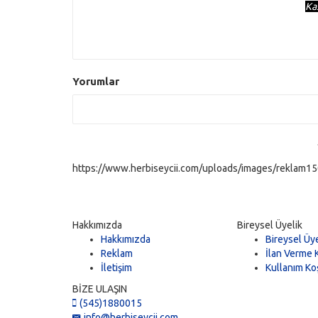
Ka
Yorumlar
https://www.herbiseycii.com/uploads/images/reklam150
Hakkımızda
Bireysel Üyelik
Hakkımızda
Bireysel Üye
Reklam
İlan Verme K
İletişim
Kullanım Koş
BİZE ULAŞIN
(545)1880015
info@herbiseycii.com