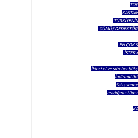
TOP
KASTAM
TÜRKİYENİN
GÜMÜŞ DEDEKTÖR K
EN ÇOK S
İSTER A
İkinci el ve sıfır her b
İndirimli ür
Satış sonra
aradığınız tüm 
KA