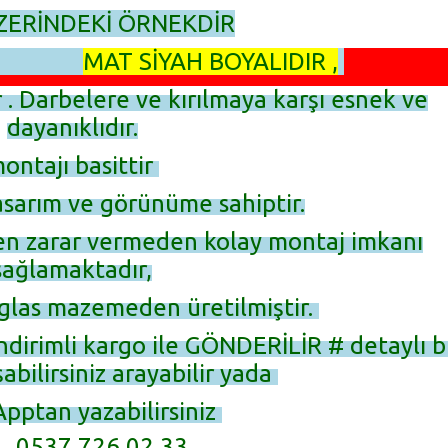
ZERİNDEKİ ÖRNEKDİR
MAT SİYAH BOYALIDIR ,
r . Darbelere ve kırılmaya karşı esnek ve
dayanıklıdır.
ontajı basittir
asarım ve görünüme sahiptir.
en zarar vermeden kolay montaj imkanı
sağlamaktadır,
glas mazemeden üretilmiştir.
ndirimli kargo ile GÖNDERİLİR # detaylı bi
şabilirsiniz arayabilir yada
pptan yazabilirsiniz
37 726 02 33