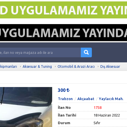
kipmanları
Aksesuar & Tuning
Otomobil & Arazi Aracı
Dış Aksesuar
300
Trabzon
Akçaabat
Yaylacık Mah.
İlan No
1758
İlan Tarihi
18 Haziran 2022
Durum
Sıfır