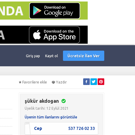
Ücretsiz İlan Ver
Giriş yap
Kayıt ol
Favorilere ekle
Yazdır
şükür akdogan
Üyelik tarihi: 12 Eylül 2021
Üyenin tüm ilanlarını görüntüle
Cep
537 726 02 33