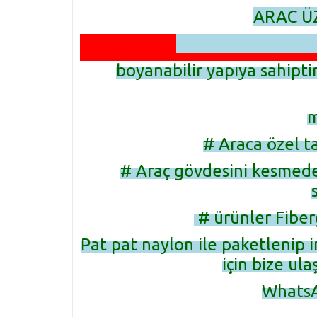
ARAC Ü
boyanabilir yapıya sahipti
m
# Araca özel t
# Araç gövdesini kesmed
# ürünler Fiber
Pat pat naylon ile paketlenip i
için bize ula
WhatsA
05