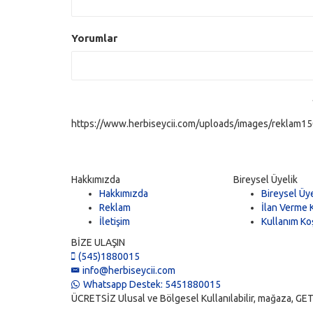
Yorumlar
https://www.herbiseycii.com/uploads/images/reklam150
Hakkımızda
Bireysel Üyelik
Hakkımızda
Bireysel Üye
Reklam
İlan Verme K
İletişim
Kullanım Koş
BİZE ULAŞIN
(545)1880015
info@herbiseycii.com
Whatsapp Destek: 5451880015
ÜCRETSİZ Ulusal ve Bölgesel Kullanılabilir, mağaza, GET, vi