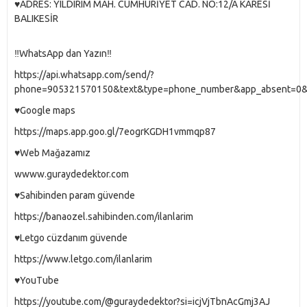
♥️ADRES: YILDIRIM MAH. CUMHURİYET CAD. NO:12/A KARESİ
BALIKESİR
‼️WhatsApp dan Yazın‼️
https://api.whatsapp.com/send/?
phone=905321570150&text&type=phone_number&app_absent=0
♥️Google maps
https://maps.app.goo.gl/7eogrKGDH1vmmqp87
♥️Web Mağazamız
wwww.guraydedektor.com
♥️Sahibinden param güvende
https://banaozel.sahibinden.com/ilanlarim
♥️Letgo cüzdanım güvende
https://www.letgo.com/ilanlarim
♥️YouTube
https://youtube.com/@guraydedektor?si=icjVjTbnAcGmj3AJ