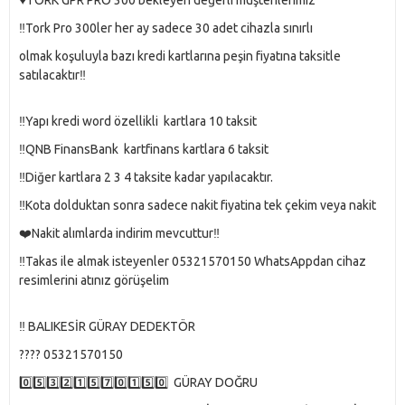
♥️TORK GPR PRO 300 bekleyen değerli müşterilerimiz
‼️Tork Pro 300ler her ay sadece 30 adet cihazla sınırlı
olmak koşuluyla bazı kredi kartlarına peşin fiyatına taksitle
satılacaktır‼️
‼️Yapı kredi word özellikli kartlara 10 taksit
‼️QNB FinansBank kartfinans kartlara 6 taksit
‼️Diğer kartlara 2 3 4 taksite kadar yapılacaktır.
‼️Kota dolduktan sonra sadece nakit fiyatina tek çekim veya nakit
❤️Nakit alımlarda indirim mevcuttur‼️
‼️Takas ile almak isteyenler 05321570150 WhatsAppdan cihaz
resimlerini atınız görüşelim
‼️ BALIKESİR GÜRAY DEDEKTÖR
???? 05321570150
0️⃣5️⃣3️⃣2️⃣1️⃣5️⃣7️⃣0️⃣1️⃣5️⃣0️⃣ GÜRAY DOĞRU