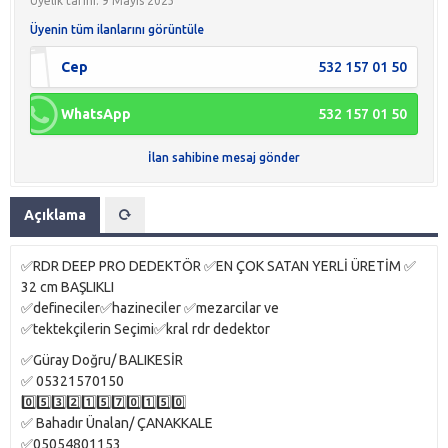
Üyelik tarihi: 9 Mayıs 2023
Üyenin tüm ilanlarını görüntüle
Cep
532 157 01 50
WhatsApp
532 157 01 50
İlan sahibine mesaj gönder
Açıklama
✅RDR DEEP PRO DEDEKTÖR ✅EN ÇOK SATAN YERLİ ÜRETİM ✅
32 cm BAŞLIKLI
✅defineciler✅hazineciler ✅mezarcilar ve
✅tektekçilerin Seçimi✅kral rdr dedektor
✅Güray Doğru/ BALIKESİR
✅ 05321570150
0️⃣5️⃣3️⃣2️⃣1️⃣5️⃣7️⃣0️⃣1️⃣5️⃣0️⃣
✅ Bahadır Ünalan/ ÇANAKKALE
✅05054801153