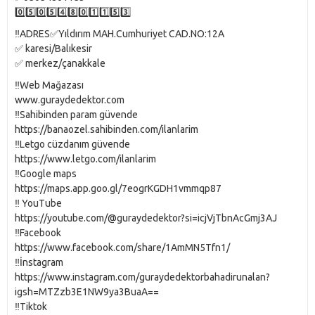
0️⃣5️⃣0️⃣5️⃣4️⃣8️⃣0️⃣1️⃣1️⃣5️⃣3️⃣
‼️ADRES✅Yıldırım MAH.Cumhuriyet CAD.NO:12A
✅ karesi/Balıkesir
✅ merkez/çanakkale
‼️Web Mağazası
www.guraydedektor.com
‼️Sahibinden param güvende
https://banaozel.sahibinden.com/ilanlarim
‼️Letgo cüzdanım güvende
https://www.letgo.com/ilanlarim
‼️Google maps
https://maps.app.goo.gl/7eogrKGDH1vmmqp87
‼️ YouTube
https://youtube.com/@guraydedektor?si=icjVjTbnAcGmj3AJ
‼️Facebook
https://www.facebook.com/share/1AmMN5Tfn1/
‼️İnstagram
https://www.instagram.com/guraydedektorbahadirunalan?
igsh=MTZzb3E1NW9ya3BuaA==
‼️Tiktok