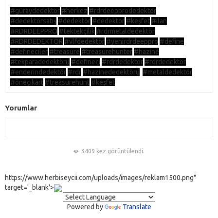
#güraydedektör
#herkez
#rdrdeepprodedektör
#dedektörsatış
#dedektör
#dedektor
#keşfet
#ilan
#RDRDEEPPRO
#tektekçilik
#rdrmetaldedektör
#RDRDEDEKTÖR
#vlfdedektör
#yenirdrdeeppro
#define
#defineciler
#treasure
#treasurehunter
#hazine
#tekparadedektörü
#defineci
#rdrdedektor
#rdrdedektör
#enderindedektör
#rdr
#hazinededektörü
#metaldedektör
#öneçıkart
#treasurehunt
#keşfet
Yorumlar
3409 kez görüntülendi.
https://www.herbiseycii.com/uploads/images/reklam1500.png"
target='_blank'>
Powered by
Translate