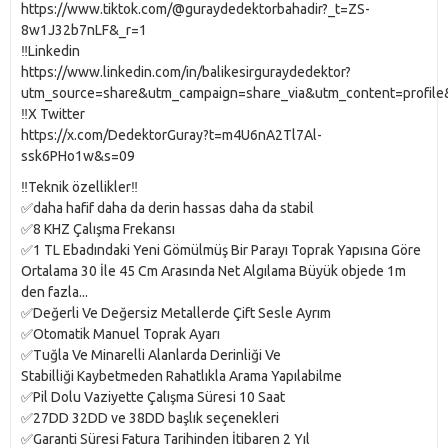
https://www.tiktok.com/@guraydedektorbahadir?_t=ZS-
8w1J32b7nLF&_r=1
‼️Linkedin
https://www.linkedin.com/in/balikesirguraydedektor?
utm_source=share&utm_campaign=share_via&utm_content=profil
‼️X Twitter
https://x.com/DedektorGuray?t=m4U6nA2Tl7Al-
ssk6PHo1w&s=09
‼️Teknik özellikler‼️
✅daha hafif daha da derin hassas daha da stabil
✅8 KHZ Çalışma Frekansı
✅1 TL Ebadındaki Yeni Gömülmüş Bir Parayı Toprak Yapısına Göre
Ortalama 30 İle 45 Cm Arasında Net Algılama Büyük objede 1m
den fazla...
✅Değerli Ve Değersiz Metallerde Çift Sesle Ayrım
✅Otomatik Manuel Toprak Ayarı
✅Tuğla Ve Minarelli Alanlarda Derinliği Ve
Stabilliği Kaybetmeden Rahatlıkla Arama Yapılabilme
✅Pil Dolu Vaziyette Çalışma Süresi 10 Saat
✅27DD 32DD ve 38DD başlık seçenekleri
✅Garanti Süresi Fatura Tarihinden İtibaren 2 Yıl