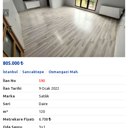
805.000
İstanbul
Sancaktepe
Osmangazi Mah.
İlan No
590
İlan Tarihi
9 Ocak 2022
Marka
Satılık
Seri
Daire
m²
120
Metrekare Fiyatı
6.708
Oda Sayısı
3+1