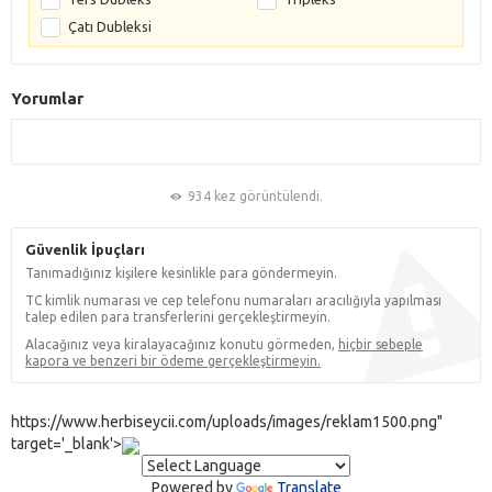
Çatı Dubleksi
Yorumlar
934 kez görüntülendi.
Güvenlik İpuçları
Tanımadığınız kişilere kesinlikle para göndermeyin.
TC kimlik numarası ve cep telefonu numaraları aracılığıyla yapılması
talep edilen para transferlerini gerçekleştirmeyin.
Alacağınız veya kiralayacağınız konutu görmeden,
hiçbir sebeple
kapora ve benzeri bir ödeme gerçekleştirmeyin.
https://www.herbiseycii.com/uploads/images/reklam1500.png"
target='_blank'>
Powered by
Translate