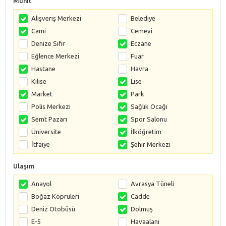
Muhit
Alışveriş Merkezi
Belediye
Cami
Cemevi
Denize Sıfır
Eczane
Eğlence Merkezi
Fuar
Hastane
Havra
Kilise
Lise
Market
Park
Polis Merkezi
Sağlık Ocağı
Semt Pazarı
Spor Salonu
Üniversite
İlköğretim
İtfaiye
Şehir Merkezi
Ulaşım
Anayol
Avrasya Tüneli
Boğaz Köprüleri
Cadde
Deniz Otobüsü
Dolmuş
E-5
Havaalanı