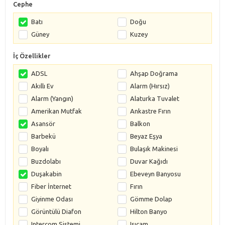
Cephe
Batı
Doğu
Güney
Kuzey
İç Özellikler
ADSL
Ahşap Doğrama
Akıllı Ev
Alarm (Hırsız)
Alarm (Yangın)
Alaturka Tuvalet
Amerikan Mutfak
Ankastre Fırın
Asansör
Balkon
Barbekü
Beyaz Eşya
Boyalı
Bulaşık Makinesi
Buzdolabı
Duvar Kağıdı
Duşakabin
Ebeveyn Banyosu
Fiber İnternet
Fırın
Giyinme Odası
Gömme Dolap
Görüntülü Diafon
Hilton Banyo
Intercom Sistemi
Isıcam