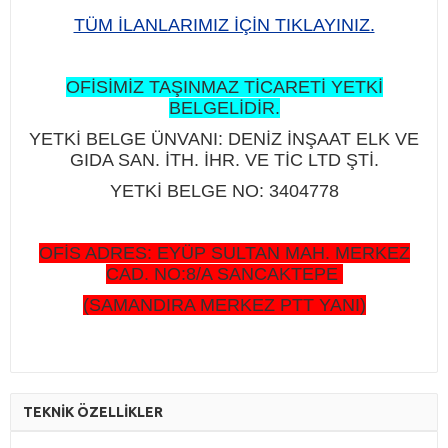
TÜM İLANLARIMIZ İÇİN TIKLAYINIZ.
OFİSİMİZ TAŞINMAZ TİCARETİ YETKİ
BELGELİDİR.
YETKİ BELGE ÜNVANI: DENİZ İNŞAAT ELK VE
GIDA SAN. İTH. İHR. VE TİC LTD ŞTİ.
YETKİ BELGE NO: 3404778
OFİS ADRES: EYÜP SULTAN MAH. MERKEZ
CAD. NO:8/A SANCAKTEPE
(SAMANDIRA MERKEZ PTT YANI)
TEKNİK ÖZELLİKLER