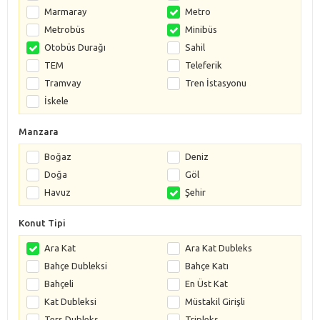
Marmaray
Metro
Metrobüs
Minibüs
Otobüs Durağı
Sahil
TEM
Teleferik
Tramvay
Tren İstasyonu
İskele
Manzara
Boğaz
Deniz
Doğa
Göl
Havuz
Şehir
Konut Tipi
Ara Kat
Ara Kat Dubleks
Bahçe Dubleksi
Bahçe Katı
Bahçeli
En Üst Kat
Kat Dubleksi
Müstakil Girişli
Ters Dubleks
Tripleks