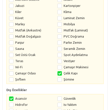
Jakuzi
Kartonpiyer
Kiler
Klima
Küvet
Laminat Zemin
Marley
Mobilya
Mutfak (Ankastre)
Mutfak (Laminat)
Mutfak Doğalgazı
PVC Doğrama
Panjur
Parke Zemin
Sauna
Seramik Zemin
Set Üstü Ocak
Spot Aydınlatma
Teras
Vestiyer
Wi-Fi
Çamaşır Makinesi
Çamaşır Odası
Çelik Kapı
Şofben
Şömine
Dış Özellikler
Asansör
Güvenlik
Hidrofor
Isı Yalıtım