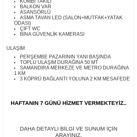
KOMBİ TAKILI
BALKON VAR
ASANSÖRLÜ
ASMA TAVAN LED (SALON+MUTFAK+YATAK
ODASI)
ÇİFT WC
BİNA GÜVENLİK KAMERASI
ULAŞIM
​PERŞEMBE PAZARININ YANI BAŞINDA
TOPLU ULAŞIM DURAĞINA 50 MT
SAMANDIRA MERKEZE VE METRO DURAĞINA
1 KM
3 KÖPRÜ BAĞLANTI YOLUNA 2 KM MESAFEDE
HAFTANIN 7 GÜNÜ HİZMET VERMEKTEYİZ..
DAHA DETAYLI BİLGİ VE SUNUM İÇİN
ARAYINIZ.