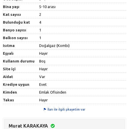
Bina yaşı
5-10 arası
Kat sayısı
2
Bulunduğu kat
4
Banyo sayısı
1
Balkon sayısı
1
Isıtma
Doğalgaz (Kombi)
Eşyalı
Hayır
Kullanım durumu
Boş
Site içi
Hayır
Aidat
Var
Krediye uygun
Evet
Kimden
Emlak Ofisinden
Takas
Hayır
İlan ile ilgili şikayetim var
Murat KARAKAYA