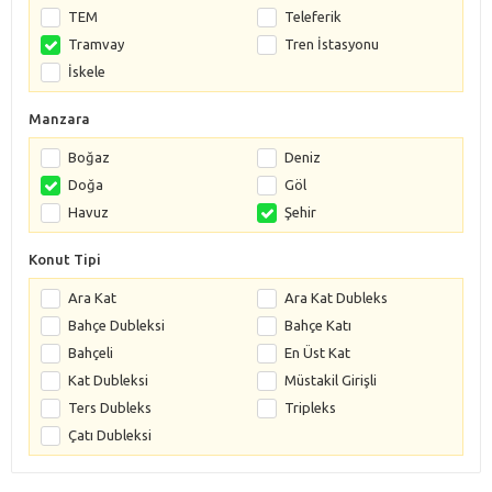
TEM
Teleferik
Tramvay
Tren İstasyonu
İskele
Manzara
Boğaz
Deniz
Doğa
Göl
Havuz
Şehir
Konut Tipi
Ara Kat
Ara Kat Dubleks
Bahçe Dubleksi
Bahçe Katı
Bahçeli
En Üst Kat
Kat Dubleksi
Müstakil Girişli
Ters Dubleks
Tripleks
Çatı Dubleksi