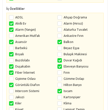
İç Özellikler
ADSL
Ahşap Doğrama
Akıllı Ev
Alarm (Hırsız)
Alarm (Yangın)
Alaturka Tuvalet
Amerikan Mutfak
Ankastre Fırın
Asansör
Balkon
Barbekü
Beyaz Eşya
Boyalı
Bulaşık Makinesi
Buzdolabı
Duvar Kağıdı
Duşakabin
Ebeveyn Banyosu
Fiber İnternet
Fırın
Giyinme Odası
Gömme Dolap
Görüntülü Diafon
Hilton Banyo
Intercom Sistemi
Isıcam
Jakuzi
Kartonpiyer
Kiler
Klima
Küvet
Laminat Zemin