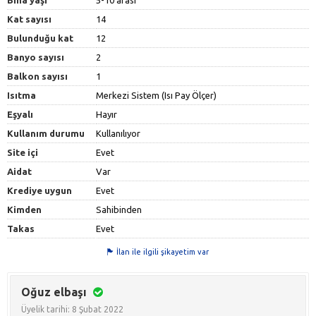
Bina yaşı
5-10 arası
Kat sayısı
14
Bulunduğu kat
12
Banyo sayısı
2
Balkon sayısı
1
Isıtma
Merkezi Sistem (Isı Pay Ölçer)
Eşyalı
Hayır
Kullanım durumu
Kullanılıyor
Site içi
Evet
Aidat
Var
Krediye uygun
Evet
Kimden
Sahibinden
Takas
Evet
İlan ile ilgili şikayetim var
Oğuz elbaşı
Üyelik tarihi: 8 Şubat 2022