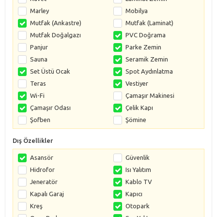
Marley
Mobilya
Mutfak (Ankastre)
Mutfak (Laminat)
Mutfak Doğalgazı
PVC Doğrama
Panjur
Parke Zemin
Sauna
Seramik Zemin
Set Üstü Ocak
Spot Aydınlatma
Teras
Vestiyer
Wi-Fi
Çamaşır Makinesi
Çamaşır Odası
Çelik Kapı
Şofben
Şömine
Dış Özellikler
Asansör
Güvenlik
Hidrofor
Isı Yalıtım
Jeneratör
Kablo TV
Kapalı Garaj
Kapıcı
Kreş
Otopark