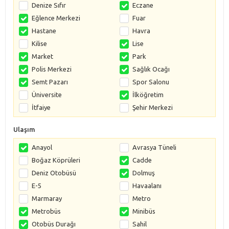
Denize Sıfır
Eczane
Eğlence Merkezi
Fuar
Hastane
Havra
Kilise
Lise
Market
Park
Polis Merkezi
Sağlık Ocağı
Semt Pazarı
Spor Salonu
Üniversite
İlköğretim
İtfaiye
Şehir Merkezi
Ulaşım
Anayol
Avrasya Tüneli
Boğaz Köprüleri
Cadde
Deniz Otobüsü
Dolmuş
E-5
Havaalanı
Marmaray
Metro
Metrobüs
Minibüs
Otobüs Durağı
Sahil