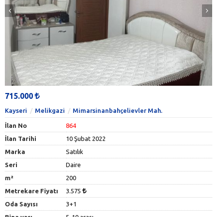
715.000
Kayseri
Melikgazi
Mimarsinanbahçelievler Mah.
İlan No
864
İlan Tarihi
10 Şubat 2022
Marka
Satılık
Seri
Daire
m²
200
Metrekare Fiyatı
3.575
Oda Sayısı
3+1