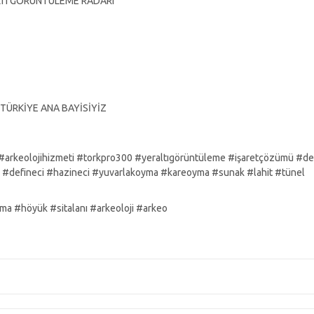
LTI GÖRÜNTÜLEME RADARI
TÜRKİYE ANA BAYİSİYİZ
arkeolojihizmeti #torkpro300 #yeraltıgörüntüleme #işaretçözümü #de
e #defineci #hazineci #yuvarlakoyma #kareoyma #sunak #lahit #tünel
ama #höyük #sitalanı #arkeoloji #arkeo