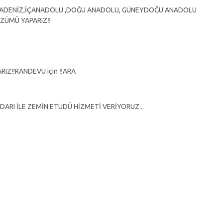
KARADENİZ,İÇANADOLU ,DOĞU ANADOLU, GÜNEYDOĞU ANADOLU
ZÜMÜ YAPARIZ‼️
IZ‼️RANDEVU için ‼️ARA
ARI İLE ZEMİN ETÜDÜ HİZMETİ VERİYORUZ...