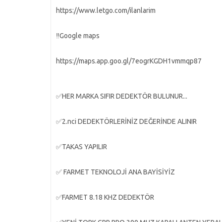
https://www.letgo.com/ilanlarim
‼️Google maps
https://maps.app.goo.gl/7eogrKGDH1vmmqp87
✅HER MARKA SIFIR DEDEKTÖR BULUNUR...
✅2.nci DEDEKTÖRLERİNİZ DEĞERİNDE ALINIR
✅TAKAS YAPILIR
✅ FARMET TEKNOLOJİ ANA BAYİSİYİZ
✅FARMET 8.18 KHZ DEDEKTÖR