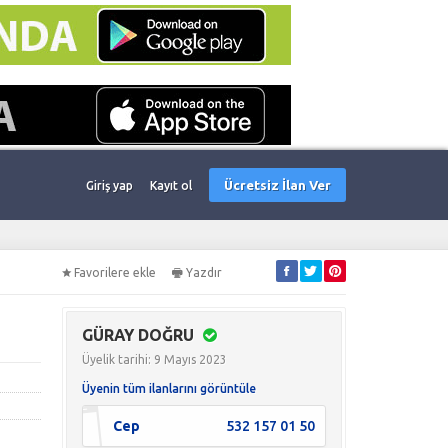
Ücretsiz İlan Ver
Giriş yap
Kayıt ol
Favorilere ekle
Yazdır
GÜRAY DOĞRU
Üyelik tarihi: 9 Mayıs 2023
Üyenin tüm ilanlarını görüntüle
Cep
532 157 01 50