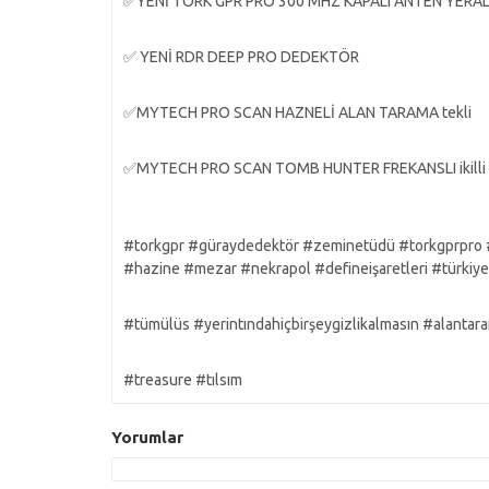
✅YENİ TORK GPR PRO 300 MHZ KAPALI ANTEN YERA
✅ YENİ RDR DEEP PRO DEDEKTÖR
✅MYTECH PRO SCAN HAZNELİ ALAN TARAMA tekli
✅MYTECH PRO SCAN TOMB HUNTER FREKANSLI ikilli 
#torkgpr #güraydedektör #zeminetüdü #torkgprpro #
#hazine #mezar #nekrapol #defineişaretleri #türkiy
#tümülüs #yerintındahiçbirşeygizlikalmasın #alantar
#treasure #tılsım
Yorumlar