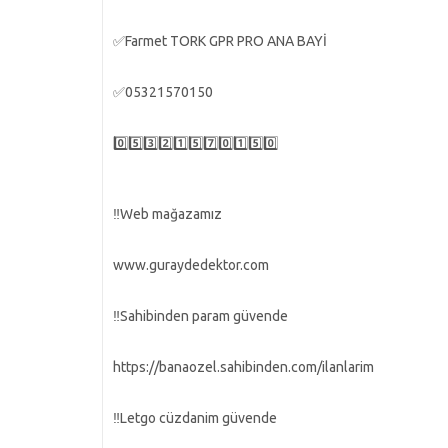
✅Farmet TORK GPR PRO ANA BAYİ
✅05321570150
0️⃣5️⃣3️⃣2️⃣1️⃣5️⃣7️⃣0️⃣1️⃣5️⃣0️⃣
‼️Web mağazamız
www.guraydedektor.com
‼️Sahibinden param güvende
https://banaozel.sahibinden.com/ilanlarim
‼️Letgo cüzdanim güvende