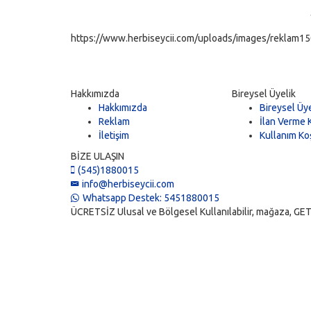
https://www.herbiseycii.com/uploads/images/reklam150
Hakkımızda
Bireysel Üyelik
Hakkımızda
Bireysel Üye
Reklam
İlan Verme K
İletişim
Kullanım Koş
BİZE ULAŞIN
(545)1880015
info@herbiseycii.com
Whatsapp Destek: 5451880015
ÜCRETSİZ Ulusal ve Bölgesel Kullanılabilir, mağaza, GET, vi