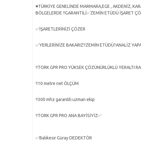
♥️TÜRKİYE GENELİNDE MARMARA,EGE , AKDENİZ, 
BÖLGELERDE ‼️GARANTİLİ✅ZEMİN ETÜDÜ İŞARET ÇÖ
✅İŞARETLERİNİZİ ÇÖZER
✅YERLERİNİZE BAKARIZ‼️ZEMİN ETÜDÜ?ANALİZ YAPAR
‼️TORK GPR PRO YÜKSEK ÇÖZÜNÜRLÜKLÜ YERALTI RAD
‼️10 metre net ÖLÇÜM
‼️300 mhz garantili uzman ekip
‼️TORK GPR PRO ANA BAYİSİYİZ✅
✅Balıkesir Güray DEDEKTÖR