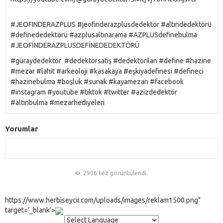
#JEOFINDERAZPLUS #jeofinderazplusdedektör #altındedektörü
#definededektörü #azplusaltınarama #AZPLUSdefinebulma
#JEOFİNDERAZPLUSDEFİNEDEDEKTÖRÜ
#güraydedektör #dedektörsatış #dedektörilan #define #hazine
#mezar #lahit #arkeoloji #kasakaya #eşkiyadefinesi #defineci
#hazinebulma #boşluk #sunak #kayamezarı #facebook
#instagram #youtube #tiktok #twitter #azizdedektör
#altınbulma #mezarhediyeleri
Yorumlar
2906 kez görüntülendi.
https://www.herbiseycii.com/uploads/images/reklam1500.png"
target='_blank'>