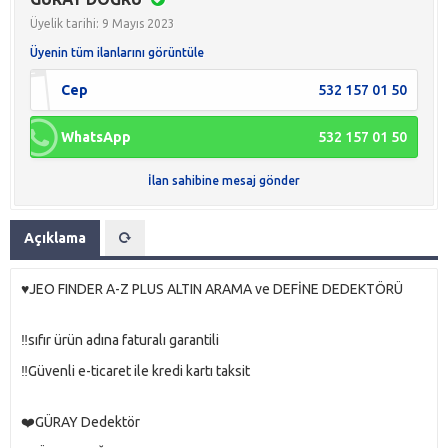
Üyelik tarihi: 9 Mayıs 2023
Üyenin tüm ilanlarını görüntüle
Cep
532 157 01 50
WhatsApp
532 157 01 50
İlan sahibine mesaj gönder
Açıklama
♥️JEO FINDER A-Z PLUS ALTIN ARAMA ve DEFİNE DEDEKTÖRÜ
‼️sıfır ürün adına faturalı garantili
‼️Güvenli e-ticaret ile kredi kartı taksit
❤️GÜRAY Dedektör