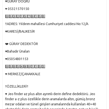
♥️GÜRAY DOĞRU
♥️ 05321570150
0️⃣5️⃣3️⃣2️⃣1️⃣5️⃣7️⃣0️⃣1️⃣5️⃣0️⃣
‼️ADRES: Yıldırım mahallesi Cumhuriyet caddesi No:12/A
♥️KARESİ/BALIKESİR
❤️ GÜRAY DEDEKTÖR
♥️Bahadır Ünalan
♥️05054801153
0️⃣5️⃣0️⃣5️⃣4️⃣8️⃣0️⃣1️⃣1️⃣5️⃣3️⃣
♥️ MERKEZ/ÇANAKKALE
‼️ÖZELLİKLERİ‼️
♥️ Jeo finder az plus altın ayrımlı derin define dedektörü. Jeo
finder a-z plus özellikle derin aramalarda altın, gümüş bronz
mezar odaları ve tünel girişleri aramalarında kullanılan 40×40