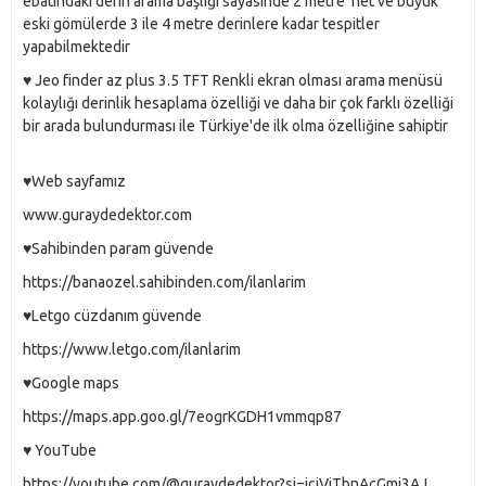
ebatındaki derin arama başlığı sayasinde 2 metre net ve büyük
eski gömülerde 3 ile 4 metre derinlere kadar tespitler
yapabilmektedir
♥️ Jeo finder az plus 3.5 TFT Renkli ekran olması arama menüsü
kolaylığı derinlik hesaplama özelliği ve daha bir çok farklı özelliği
bir arada bulundurması ile Türkiye'de ilk olma özelliğine sahiptir
♥️Web sayfamız
www.guraydedektor.com
♥️Sahibinden param güvende
https://banaozel.sahibinden.com/ilanlarim
♥️Letgo cüzdanım güvende
https://www.letgo.com/ilanlarim
♥️Google maps
https://maps.app.goo.gl/7eogrKGDH1vmmqp87
♥️ YouTube
https://youtube.com/@guraydedektor?si=icjVjTbnAcGmj3AJ