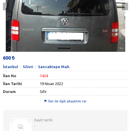
600
İstanbul
Silivri
Sancaktepe Mah.
İlan No
1424
İlan Tarihi
19 Nisan 2022
Durum
Sıfır
İlan ile ilgili şikayetim var
Kayıt tarihi:
,