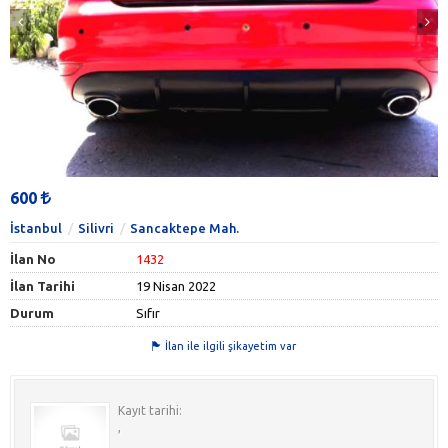
600
İstanbul
Silivri
Sancaktepe Mah.
İlan No
1432
İlan Tarihi
19 Nisan 2022
Durum
Sıfır
İlan ile ilgili şikayetim var
Kayıt tarihi:
,