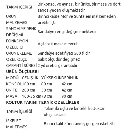
Bir konsol ve aynası, bir ünite, bir masa ve dört
TAKIM İÇERİĞİ
sandalyeden oluşmaktadır
ÜRÜN
Birinci kalite Mdf ve Suntalem malzemeden
MALZEMESİ
üretilmiştir
SANDALYE RENK
Sandalye rengi değişmemektedir
DEĞİŞİMİ
FONKSİYON
Açılabilir masa mevcut
ÖZELLİĞİ
ÜRÜN EKLEME
Sandalye adet fiyatı 500 tl dir
ÖZEL ÖLÇÜ
Sabit ölçüdür değişmez
GARANTİ SÜRESİ
2 yıl üretici garantilidir
ÜRÜN ÖLÇÜLERİ
MODÜL
GENİŞLİK
YÜKSEKLİK
DERİNLİK
KONSOL
180 cm
80 cm
42 cm
ÜNİTE
200 cm
50 cm
42 cm
MASA
160-35 cm
78 cm
90 cm
KOLTUK TAKIMI TEKNİK ÖZELLİKLER
Takım iki üçlü ve bir tekli koltuktan
TAKIM İÇERİĞİ
oluşmaktadır
İSKELET
Birinci kalite fırınlanmış gürgen iskelettir
MALZEMESİ