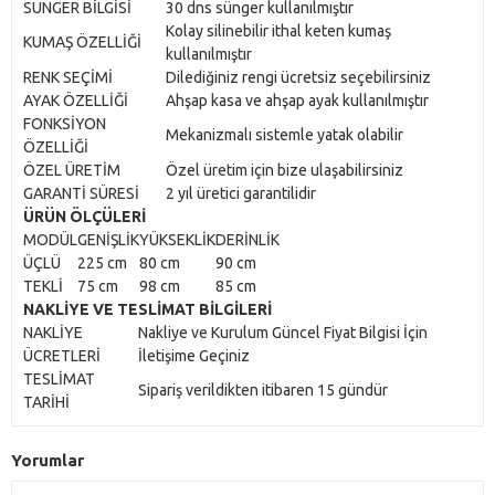
SÜNGER BİLGİSİ
30 dns sünger kullanılmıştır
Kolay silinebilir ithal keten kumaş
KUMAŞ ÖZELLİĞİ
kullanılmıştır
RENK SEÇİMİ
Dilediğiniz rengi ücretsiz seçebilirsiniz
AYAK ÖZELLİĞİ
Ahşap kasa ve ahşap ayak kullanılmıştır
FONKSİYON
Mekanizmalı sistemle yatak olabilir
ÖZELLİĞİ
ÖZEL ÜRETİM
Özel üretim için bize ulaşabilirsiniz
GARANTİ SÜRESİ
2 yıl üretici garantilidir
ÜRÜN ÖLÇÜLERİ
MODÜL
GENİŞLİK
YÜKSEKLİK
DERİNLİK
ÜÇLÜ
225 cm
80 cm
90 cm
TEKLİ
75 cm
98 cm
85 cm
NAKLİYE VE TESLİMAT BİLGİLERİ
NAKLİYE
Nakliye ve Kurulum Güncel Fiyat Bilgisi İçin
ÜCRETLERİ
İletişime Geçiniz
TESLİMAT
Sipariş verildikten itibaren 15 gündür
TARİHİ
Yorumlar