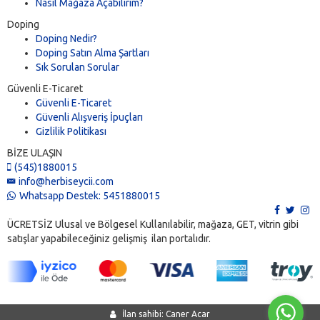
Nasıl Mağaza Açabilirim?
Doping
Doping Nedir?
Doping Satın Alma Şartları
Sık Sorulan Sorular
Güvenli E-Ticaret
Güvenli E-Ticaret
Güvenli Alışveriş İpuçları
Gizlilik Politikası
BİZE ULAŞIN
(545)1880015
info@herbiseycii.com
Whatsapp Destek: 5451880015
ÜCRETSİZ Ulusal ve Bölgesel Kullanılabilir, mağaza, GET, vitrin gibi
satışlar yapabileceğiniz gelişmiş ilan portalıdır.
İlan sahibi: Caner Acar