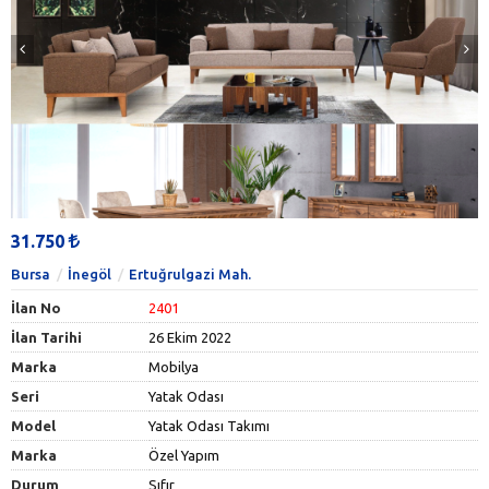
31.750
Bursa
İnegöl
Ertuğrulgazi Mah.
İlan No
2401
İlan Tarihi
26 Ekim 2022
Marka
Mobilya
Seri
Yatak Odası
Model
Yatak Odası Takımı
Marka
Özel Yapım
Durum
Sıfır