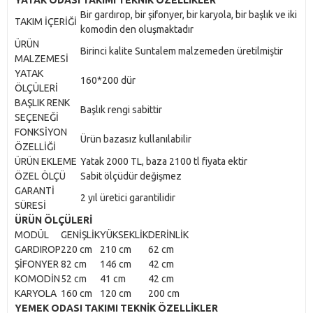
YATAK ODASI TAKIMI TEKNİK ÖZELLİKLER
Bir gardırop, bir şifonyer, bir karyola, bir başlık ve iki
TAKIM İÇERİĞİ
komodin den oluşmaktadır
ÜRÜN
Birinci kalite Suntalem malzemeden üretilmiştir
MALZEMESİ
YATAK
160*200 dür
ÖLÇÜLERİ
BAŞLIK RENK
Başlık rengi sabittir
SEÇENEĞİ
FONKSİYON
Ürün bazasız kullanılabilir
ÖZELLİĞİ
ÜRÜN EKLEME
Yatak 2000 TL, baza 2100 tl fiyata ektir
ÖZEL ÖLÇÜ
Sabit ölçüdür değişmez
GARANTİ
2 yıl üretici garantilidir
SÜRESİ
ÜRÜN ÖLÇÜLERİ
MODÜL
GENİŞLİK
YÜKSEKLİK
DERİNLİK
GARDIROP
220 cm
210 cm
62 cm
ŞİFONYER
82 cm
146 cm
42 cm
KOMODİN
52 cm
41 cm
42 cm
KARYOLA
160 cm
120 cm
200 cm
YEMEK ODASI TAKIMI TEKNİK ÖZELLİKLER