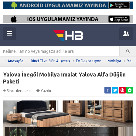
Anasayfa
İkinci El ve Sıfır Alışveriş
Ev Dekorasyon
Mobilya
Yata
Yalova İnegöl Mobilya İmalat Yalova Alfa Düğün
Paketi
Favorilere ekle
Yazdır