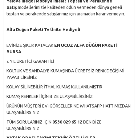
Yalova İnegöl Mobilya İmalat Toptan ve Perakende
Satış
modellerimizle kaliteden ödün vermeden dünya geneli
toptan ve perakende satışlarımız için aramadan karar vermeyin.
Alfa Düğün Paketi Tv Ünite Hediyeli
EVİNİZE ŞIKLIK KATACAK
EN UCUZ ALFA DÜĞÜN PAKETİ
BURSA
2 YIL ÜRETİCİ GARANTİLİ
KOLTUK VE SANDALYE KUMAŞINDA ÜCRETSİZ RENK DEĞİŞİMİ
YAPABİLİRSİNİZ
KOLAY SİLİNEBİLİR İTHAL KUMAŞ KULLANILMIŞTIR
KUMAŞ RENKLERİ İÇİN BİZE ULAŞABİLİRSİNİZ
ÜRÜNÜN MÜŞTERİ EVİ GÖRSELLERİNE WHATSAPP HATTIMIZDAN
ULAŞABİLİRSİNİZ
TÜM SORULARINIZ İÇİN
0530 829 65 12
DEN BİZE
ULAŞABİLİRSİNİZ