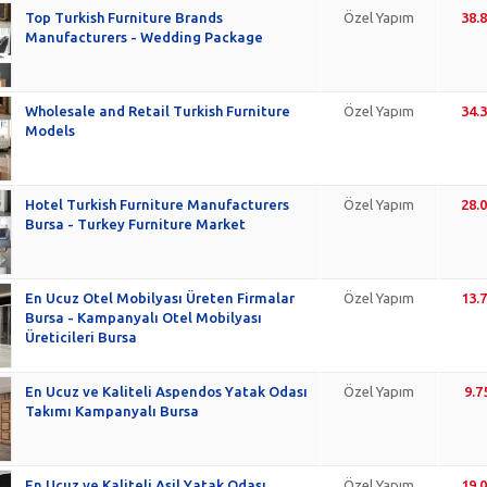
Top Turkish Furniture Brands
Özel Yapım
38.
Manufacturers - Wedding Package
Wholesale and Retail Turkish Furniture
Özel Yapım
34.
Models
Hotel Turkish Furniture Manufacturers
Özel Yapım
28.
Bursa - Turkey Furniture Market
En Ucuz Otel Mobilyası Üreten Firmalar
Özel Yapım
13.
Bursa - Kampanyalı Otel Mobilyası
Üreticileri Bursa
En Ucuz ve Kaliteli Aspendos Yatak Odası
Özel Yapım
9.7
Takımı Kampanyalı Bursa
En Ucuz ve Kaliteli Asil Yatak Odası
Özel Yapım
19.