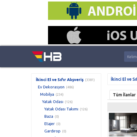
İkinci El ve Sı
İkinci El ve Sıfır Alışveriş
(3381)
Ev Dekorasyon
(486)
Mobilya
Tüm İlanlar
(234)
Yatak Odası
(126)
Yatak Odası Takımı
(126)
Baza
(0)
Etajer
(0)
Gardırop
(0)