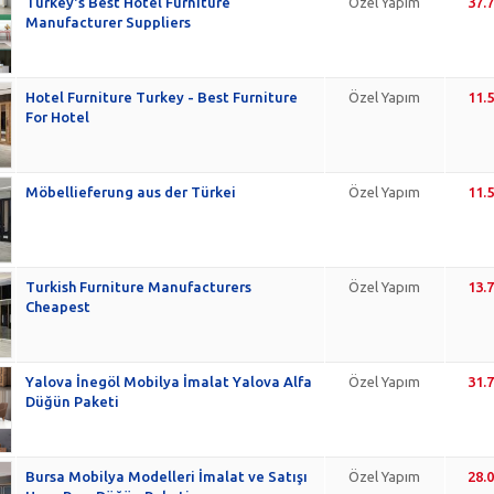
Turkey's Best Hotel Furniture
Özel Yapım
37.
Manufacturer Suppliers
Hotel Furniture Turkey - Best Furniture
Özel Yapım
11.
For Hotel
Möbellieferung aus der Türkei
Özel Yapım
11.
Turkish Furniture Manufacturers
Özel Yapım
13.
Cheapest
Yalova İnegöl Mobilya İmalat Yalova Alfa
Özel Yapım
31.
Düğün Paketi
Bursa Mobilya Modelleri İmalat ve Satışı
Özel Yapım
28.