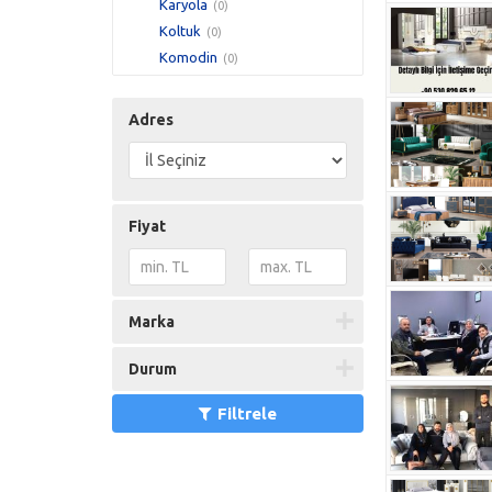
Karyola
(0)
Koltuk
(0)
Komodin
(0)
Makyaj Masası
(0)
Şifonyer
(0)
Adres
Yatak
(0)
Fiyat
Marka
Durum
Filtrele