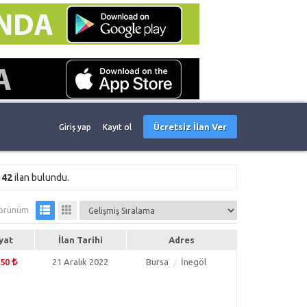
Ücretsiz İlan Ver
Giriş yap
Kayıt ol
e
42
ilan bulundu.
örünüm
yat
İlan Tarihi
Adres
750
21 Aralık 2022
Bursa
İnegöl