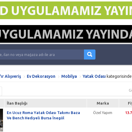
fır Alışveriş
Ev Dekorasyon
Mobilya
Yatak Odası
kategorisind
G
İlan Başlığı
Marka
Fi
En Ucuz Roma Yatak Odası Takımı Baza
Özel Yapım
13.
Ve Bench Hediyeli Bursa İnegöl