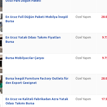
Ucuz Pars Düğün Paketi
En Ucuz Full Düğün Paketi Mobilya İnegöl
Özel Yapım
28.
Bursa
En Ucuz Yatak Odası Takımı Fiyatları
Özel Yapım
9.7
Bursa
Bursa Mobilyacılar Çarşısı
Özel Yapım
9.7
Bursa İnegöl Furniture Factory Outlets für
Özel Yapım
28.
den Export Geeignet
En Ucuz ve Kaliteli Fabrikadan Azra Yatak
Özel Yapım
17.
Odası Takımı Bursa