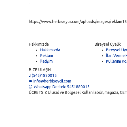
https://www.herbiseycii.com/uploads/images/reklam150
Hakkımızda
Bireysel Üyelik
Hakkımızda
Bireysel Üye
Reklam
İlan Verme K
İletişim
Kullanım Koş
BİZE ULAŞIN
(545)1880015
info@herbiseycii.com
Whatsapp Destek: 5451880015
ÜCRETSİZ Ulusal ve Bölgesel Kullanılabilir, mağaza, GET, vi