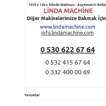
1070 x 130 x Silindir Makinası - Asymmetric Rolle
LİNDA MACHİNE
Diğer Makinelerimize Bakmak İçin
www.lindamachine.com
info.lindamachine.com
0 530 622 67 64
0 532 415 67 64
0 332 400 00 69
Yorumlar