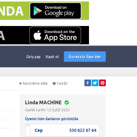
Ücretsiz İlan Ver
Giriş yap
Kayıt ol
Favorilere ekle
Yazdır
Linda MACHİNE
Üyelik tarihi: 12 Eylül 2022
Üyenin tüm ilanlarını görüntüle
Cep
530 622 67 64