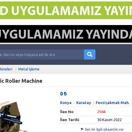
kineleri
Metal İşleme
ric Roller Machine
0
Konya
Karatay
Fevziçakmak Mah.
İlan No
2566
İlan Tarihi
30 Kasım 2022
İlan ile ilgili şikayetim var