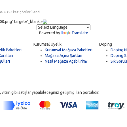
6352 kez görüntülendi.
0.png" target='_blank'>
Powered by
Translate
Kurumsal Üyelik
Doping
lik Paketleri
Kurumsal Mağaza Paketleri
Doping N
uralları
Mağaza Açma Şartları
Doping Sa
ulları
Nasıl Mağaza Açabilirim?
Sık Sorul
trin gibi satışlar yapabileceğiniz gelişmiş ilan portalıdır.