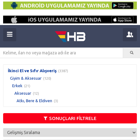
İkinci El ve Sıfır Alışveriş
(3387)
Giyim & Aksesuar
(120)
Erkek
(21)
Aksesuar
(12)
Atkı, Bere & Eldiven
(3)
SONUÇLARI FİLTRELE