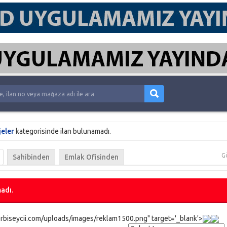
jeler
kategorisinde ilan bulunamadı.
G
Sahibinden
Emlak Ofisinden
adı.
rbiseycii.com/uploads/images/reklam1500.png" target='_blank'>