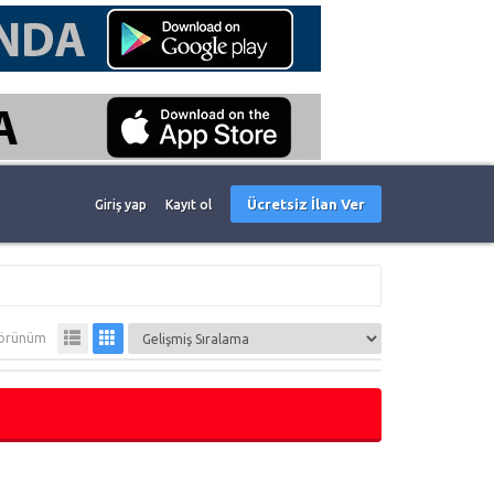
Ücretsiz İlan Ver
Giriş yap
Kayıt ol
örünüm