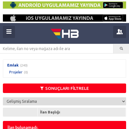
Emlak
(240)
Projeler
(0)
SONUÇLARI FİLTRELE
İlan Başlığı
İlan bulunamadı.